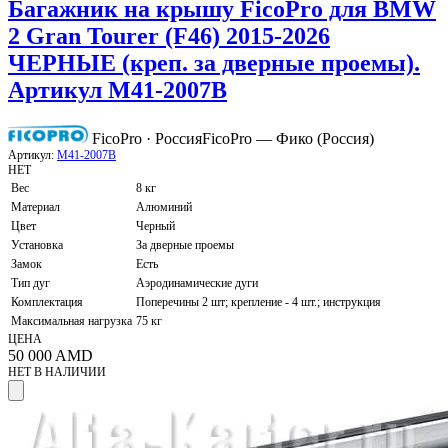
Багажник на крышу FicoPro для BMW
2 Gran Tourer (F46) 2015-2026
ЧЕРНЫЕ (креп. за дверные проемы).
Артикул M41-2007B
FicoPro · Россия
FicoPro — Фико (Россия)
Артикул:
M41-2007B
НЕТ
Вес
8 кг
Материал
Алюминий
Цвет
Черный
Установка
За дверные проемы
Замок
Есть
Тип дуг
Аэродинамические дуги
Комплектация
Поперечины 2 шт; крепление - 4 шт.; инструкция
Максимальная нагрузка
75 кг
ЦЕНА
50 000
AMD
НЕТ В НАЛИЧИИ