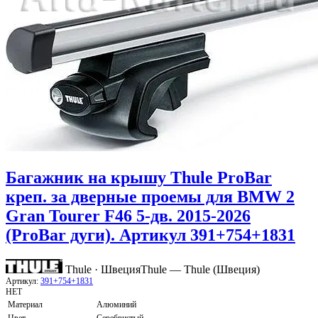
Багажник на крышу Thule ProBar
креп. за дверные проемы для BMW 2
Gran Tourer F46 5-дв. 2015-2026
(ProBar дуги). Артикул 391+754+1831
Thule · Швеция
Thule — Thule (Швеция)
Артикул:
391+754+1831
НЕТ
Материал
Алюминий
Цвет
Серебристый