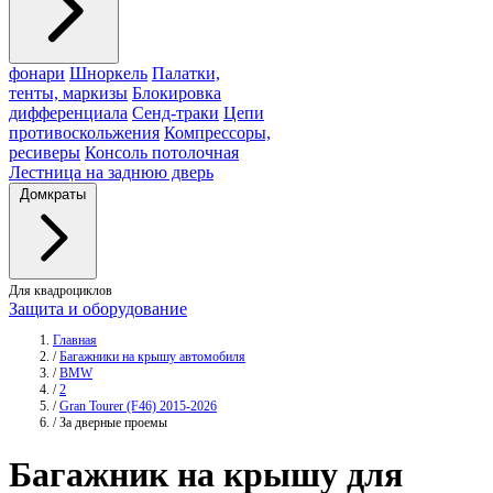
фонари
Шноркель
Палатки,
тенты, маркизы
Блокировка
дифференциала
Сенд-траки
Цепи
противоскольжения
Компрессоры,
ресиверы
Консоль потолочная
Лестница на заднюю дверь
Домкраты
Для квадроциклов
Защита и оборудование
Главная
/
Багажники на крышу автомобиля
/
BMW
/
2
/
Gran Tourer (F46) 2015-2026
/
За дверные проемы
Багажник
на крышу для