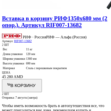
Вставка в корзину РИФ1350х680 мм (2
опор.). Артикул RIF007-13682
РИФ · Россия
РИФ — Альфа (Россия)
Артикул:
RIF007-13682
2 ШТ
Вес
11 кг
Длина упаковки
120 мм
Ширина упаковки
1360 мм
Высота упаковки
690 мм
Материал
Сталь с порошковым покрытием
ЦЕНА
45 280
AMD
В КОРЗИНУ
2 ШТ
Отправка:
7 августа (завтра)
Чтобы иметь возможность брать в автопутешествия все, что
может пригодиться вне дома, рекомендуем купить и