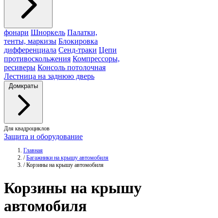
фонари
Шноркель
Палатки,
тенты, маркизы
Блокировка
дифференциала
Сенд-траки
Цепи
противоскольжения
Компрессоры,
ресиверы
Консоль потолочная
Лестница на заднюю дверь
Домкраты
Для квадроциклов
Защита и оборудование
Главная
/
Багажники на крышу автомобиля
/
Корзины на крышу автомобиля
Корзины
на крышу
автомобиля