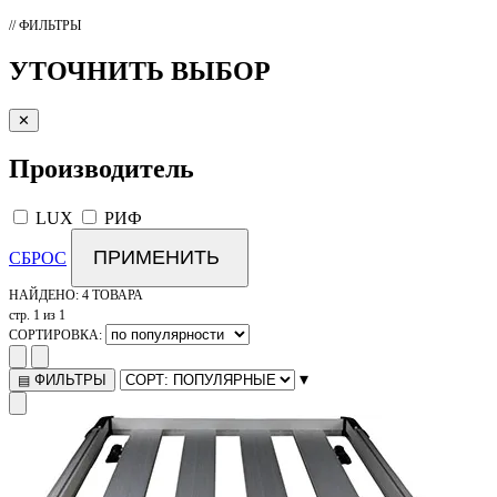
// ФИЛЬТРЫ
УТОЧНИТЬ ВЫБОР
✕
Производитель
LUX
РИФ
ПРИМЕНИТЬ
СБРОС
НАЙДЕНО:
4 ТОВАРА
стр. 1 из 1
СОРТИРОВКА:
▾
ФИЛЬТРЫ
▤