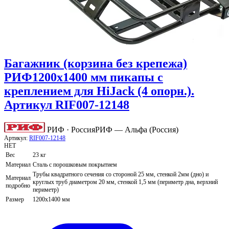
Багажник (корзина без крепежа)
РИФ1200x1400 мм пикапы с
креплением для HiJack (4 опорн.).
Артикул RIF007-12148
РИФ · Россия
РИФ — Альфа (Россия)
Артикул:
RIF007-12148
НЕТ
Вес
23 кг
Материал
Сталь с порошковым покрытием
Трубы квадратного сечения со стороной 25 мм, стенкой 2мм (дно) и
Материал
круглых труб диаметром 20 мм, стенкой 1,5 мм (периметр дна, верхний
подробно
периметр)
Размер
1200х1400 мм