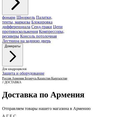
фонари
Шноркель
Палатки,
тенты, маркизы
Блокировка
дифференциала
Сенд-траки
Цепи
противоскольжения
Компрессоры,
ресиверы
Консоль потолочная
Лестница на заднюю дверь
Домкраты
Для квадроциклов
Защита и оборудование
Россия
Армения
Беларусь
Казахстан
Кыргызстан
// ДОСТАВКА
Доставка по Армения
Отправляем товары нашего магазина в Армению
А
Г
Е
С