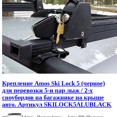
Крепление Amos Ski Lock 5 (черное)
для перевозки 5-и пар лыж / 2-х
сноубордов на багажнике на крыше
авто. Артикул SKILOCK5ALUBLACK