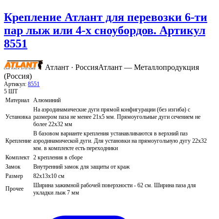
Крепление Атлант для перевозки 6-ти
пар лыж или 4-х сноубордов. Артикул
8551
Атлант · Россия
Атлант — Металлопродукция
(Россия)
Артикул:
8551
5 ШТ
Материал
Алюминий
На аэродинамические дуги прямой конфигурации (без изгиба) с
Установка
размером паза не менее 21х5 мм. Прямоугольные дуги сечением не
более 22х32 мм
В базовом варианте крепления устанавливаются в верхний паз
Крепление
аэродинамической дуги. Для установки на прямоугольную дугу 22х32
мм. в комплекте есть переходники
Комплект
2 крепления в сборе
Замок
Внутренний замок для защиты от краж
Размер
82х13х10 см
Ширина зажимной рабочей поверхности - 62 см. Ширина паза для
Прочее
укладки лыж 7 мм