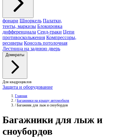
фонари
Шноркель
Палатки,
тенты, маркизы
Блокировка
дифференциала
Сенд-траки
Цепи
противоскольжения
Компрессоры,
ресиверы
Консоль потолочная
Лестница на заднюю дверь
Домкраты
Для квадроциклов
Защита и оборудование
Главная
/
Багажники на крышу автомобиля
/
Багажник для лыж и сноубордов
Багажники
для лыж и
сноубордов