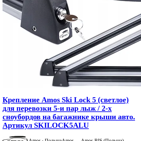
Крепление Amos Ski Lock 5 (светлое)
для перевозки 5-и пар лыж / 2-х
сноубордов на багажнике крыши авто.
Артикул SKILOCK5ALU
Amos · Польша
Amos — Amos-BIS (Польша)