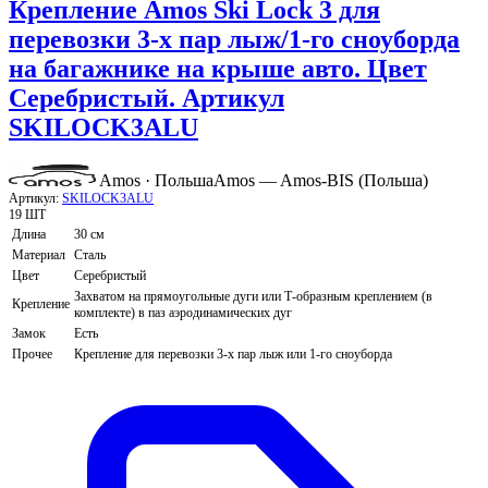
Крепление Amos Ski Lock 3 для
перевозки 3-х пар лыж/1-го сноуборда
на багажнике на крыше авто. Цвет
Серебристый. Артикул
SKILOCK3ALU
Amos · Польша
Amos — Amos-BIS (Польша)
Артикул:
SKILOCK3ALU
19 ШТ
Длина
30 см
Материал
Сталь
Цвет
Серебристый
Захватом на прямоугольные дуги или Т-образным креплением (в
Крепление
комплекте) в паз аэродинамических дуг
Замок
Есть
Прочее
Крепление для перевозки 3-х пар лыж или 1-го сноуборда