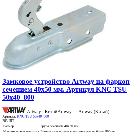
Замковое устройство Artway на фаркоп
сечением 40х50 мм. Артикул KNC TSU
50x40_800
Artway · Китай
Artway — Artway (Китай)
Артикул:
KNC TSU 50x40_800
283 ШТ
Размер
Труба сечением 40х50 мм
Максимальная нагрузка
Допустимая полная масса прицепа не более 800 кг