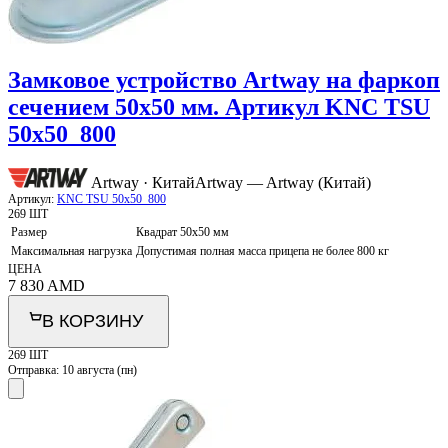
Замковое устройство Artway на фаркоп
сечением 50х50 мм. Артикул KNC TSU
50x50_800
Artway · Китай
Artway — Artway (Китай)
Артикул:
KNC TSU 50x50_800
269 ШТ
Размер
Квадрат 50х50 мм
Максимальная нагрузка
Допустимая полная масса прицепа не более 800 кг
ЦЕНА
7 830
AMD
В КОРЗИНУ
269 ШТ
Отправка:
10 августа (пн)