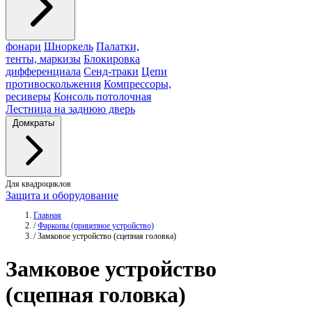
фонари
Шноркель
Палатки,
тенты, маркизы
Блокировка
дифференциала
Сенд-траки
Цепи
противоскольжения
Компрессоры,
ресиверы
Консоль потолочная
Лестница на заднюю дверь
Домкраты
Для квадроциклов
Защита и оборудование
Главная
/
Фаркопы (прицепное устройство)
/
Замковое устройство (сцепная головка)
Замковое
устройство
(сцепная головка)