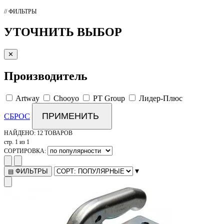
// ФИЛЬТРЫ
УТОЧНИТЬ ВЫБОР
✕
Производитель
Artway
Chooyo
PT Group
Лидер-Плюс
ПРИМЕНИТЬ
СБРОС
НАЙДЕНО:
12 ТОВАРОВ
стр. 1 из 1
СОРТИРОВКА:
▾
ФИЛЬТРЫ
▤