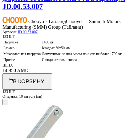
JD.00.53.007
Chooyo · Тайланд
Chooyo — Sammitr Motors
Manufacturing (SMM) Group (Тайланд)
Артикул:
JD.00.53.007
133 ШТ
Нагрузка
1400 кг
Размер
Квадрат 50х50 мм
Максимальная нагрузка
Допустимая полная масса прицепа не более 1700 кг
Прочее
С индикатором износа.
ЦЕНА
14 950
AMD
В КОРЗИНУ
133 ШТ
Отправка:
10 августа (пн)