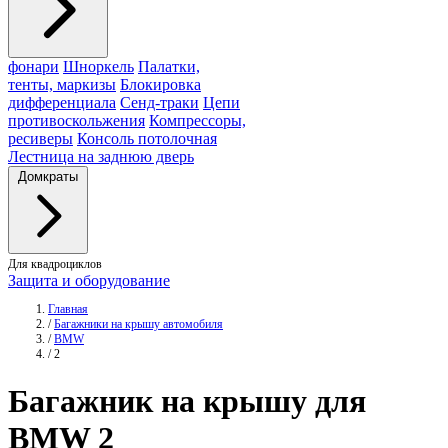
фонари
Шноркель
Палатки,
тенты, маркизы
Блокировка
дифференциала
Сенд-траки
Цепи
противоскольжения
Компрессоры,
ресиверы
Консоль потолочная
Лестница на заднюю дверь
Домкраты
Для квадроциклов
Защита и оборудование
Главная
/
Багажники на крышу автомобиля
/
BMW
/
2
Багажник
на крышу для
BMW 2