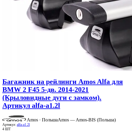
Багажник на рейлинги Amos Alfa для
BMW 2 F45 5-дв. 2014-2021
(Крыловидные дуги с замком).
Артикул alfa-a1.2l
Amos · Польша
Amos — Amos-BIS (Польша)
Артикул:
alfa-a1.2l
4 ШТ