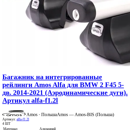
Багажник на интегрированные
рейлинги Amos Alfa для BMW 2 F45 5-
дв. 2014-2021 (Аэродинамические дуги).
Артикул alfa-f1.2l
Amos · Польша
Amos — Amos-BIS (Польша)
Артикул:
alfa-f1.2l
4 ШТ
Материал
Алюминий