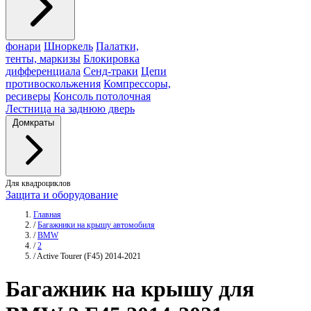
фонари
Шноркель
Палатки,
тенты, маркизы
Блокировка
дифференциала
Сенд-траки
Цепи
противоскольжения
Компрессоры,
ресиверы
Консоль потолочная
Лестница на заднюю дверь
Домкраты
Для квадроциклов
Защита и оборудование
Главная
/
Багажники на крышу автомобиля
/
BMW
/
2
/
Active Tourer (F45) 2014-2021
Багажник
на крышу для