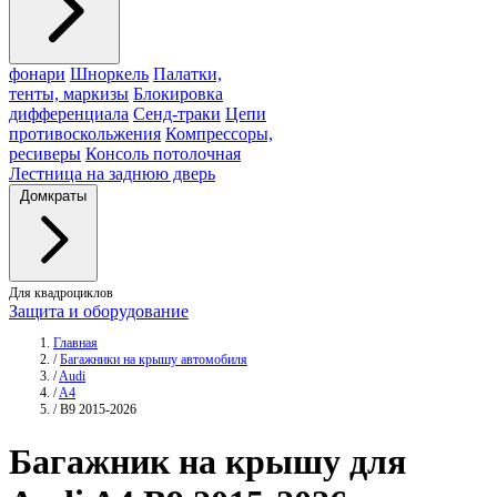
фонари
Шноркель
Палатки,
тенты, маркизы
Блокировка
дифференциала
Сенд-траки
Цепи
противоскольжения
Компрессоры,
ресиверы
Консоль потолочная
Лестница на заднюю дверь
Домкраты
Для квадроциклов
Защита и оборудование
Главная
/
Багажники на крышу автомобиля
/
Audi
/
A4
/
B9 2015-2026
Багажник
на крышу для