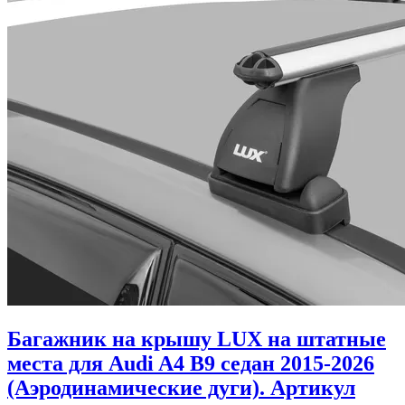
Багажник на крышу LUX на штатные
места для Audi A4 B9 седан 2015-2026
(Аэродинамические дуги). Артикул