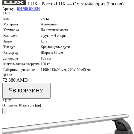
LUX · Россия
LUX — Омега-Фаворит (Россия)
Артикул:
601706-600334
2 ШТ
Вес
5,6 кг
Материал
Алюминий
Установка
На штатные места
Комплект
2 дуги + 4 опоры
Замок
Есть
Тип дуг
Крыловидные дуги
Размер дуг
Ширина 82 мм
Длина дуг
105 см
Максимальная нагрузка
120 кг
Габариты в упаковке
1100х215х96 мм, 270х150х65 мм
ЦЕНА
72 380
AMD
В КОРЗИНУ
2 ШТ
Отправка:
10 августа (пн)