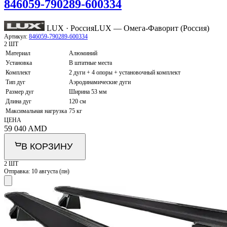
846059-790289-600334
LUX · Россия
LUX — Омега-Фаворит (Россия)
Артикул:
846059-790289-600334
2 ШТ
Материал
Алюминий
Установка
В штатные места
Комплект
2 дуги + 4 опоры + установочный комплект
Тип дуг
Аэродинамические дуги
Размер дуг
Ширина 53 мм
Длина дуг
120 см
Максимальная нагрузка
75 кг
ЦЕНА
59 040
AMD
В КОРЗИНУ
2 ШТ
Отправка:
10 августа (пн)