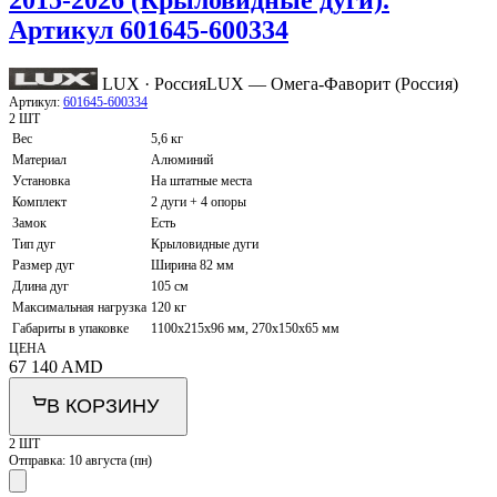
Артикул 601645-600334
LUX · Россия
LUX — Омега-Фаворит (Россия)
Артикул:
601645-600334
2 ШТ
Вес
5,6 кг
Материал
Алюминий
Установка
На штатные места
Комплект
2 дуги + 4 опоры
Замок
Есть
Тип дуг
Крыловидные дуги
Размер дуг
Ширина 82 мм
Длина дуг
105 см
Максимальная нагрузка
120 кг
Габариты в упаковке
1100х215х96 мм, 270х150х65 мм
ЦЕНА
67 140
AMD
В КОРЗИНУ
2 ШТ
Отправка:
10 августа (пн)