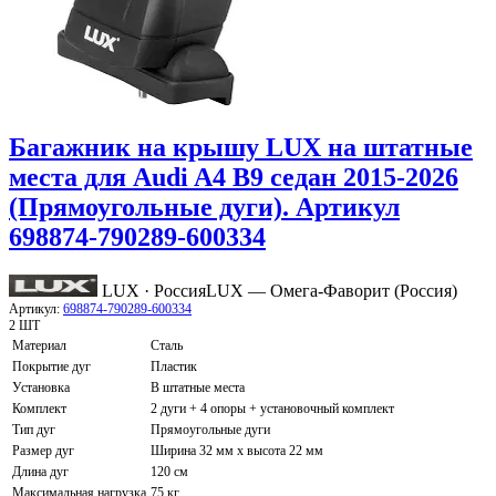
Багажник на крышу LUX на штатные
места для Audi A4 B9 седан 2015-2026
(Прямоугольные дуги). Артикул
698874-790289-600334
LUX · Россия
LUX — Омега-Фаворит (Россия)
Артикул:
698874-790289-600334
2 ШТ
Материал
Сталь
Покрытие дуг
Пластик
Установка
В штатные места
Комплект
2 дуги + 4 опоры + установочный комплект
Тип дуг
Прямоугольные дуги
Размер дуг
Ширина 32 мм х высота 22 мм
Длина дуг
120 см
Максимальная нагрузка
75 кг