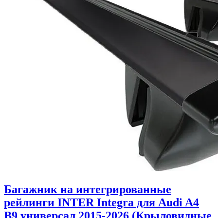
Багажник на интегрированные
рейлинги INTER Integra для Audi A4
B9 универсал 2015-2026 (Крыловидные