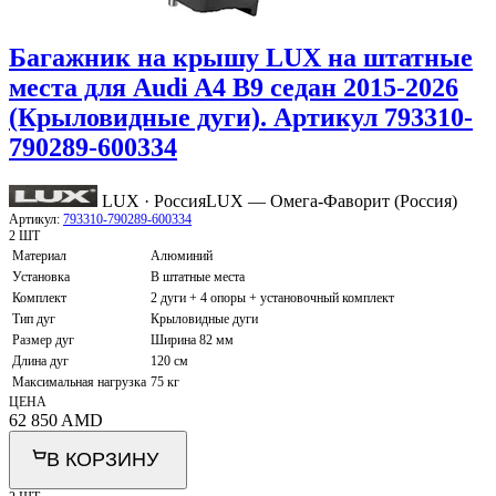
Багажник на крышу LUX на штатные
места для Audi A4 B9 седан 2015-2026
(Крыловидные дуги). Артикул 793310-
790289-600334
LUX · Россия
LUX — Омега-Фаворит (Россия)
Артикул:
793310-790289-600334
2 ШТ
Материал
Алюминий
Установка
В штатные места
Комплект
2 дуги + 4 опоры + установочный комплект
Тип дуг
Крыловидные дуги
Размер дуг
Ширина 82 мм
Длина дуг
120 см
Максимальная нагрузка
75 кг
ЦЕНА
62 850
AMD
В КОРЗИНУ