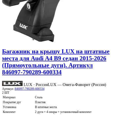
Багажник на крышу LUX на штатные
места для Audi A4 B9 седан 2015-2026
(Прямоугольные дуги). Артикул
846097-790289-600334
LUX · Россия
LUX — Омега-Фаворит (Россия)
Артикул:
846097-790289-600334
2 ШТ
Материал
Сталь
Покрытие дуг
Пластик
Установка
В штатные места
Комплект
2 дуги + 4 опоры + установочный комплект