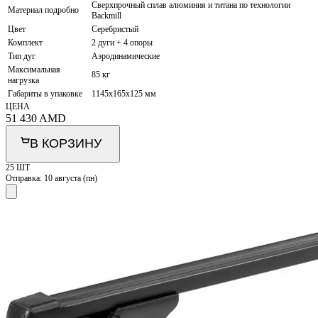
Сверхпрочный сплав алюминия и титана по технологии
Материал подробно
Backmill
Цвет
Серебристый
Комплект
2 дуги + 4 опоры
Тип дуг
Аэродинамические
Максимальная
85 кг
нагрузка
Габариты в упаковке
1145x165x125 мм
ЦЕНА
51 430
AMD
В КОРЗИНУ
25 ШТ
Отправка:
10 августа (пн)