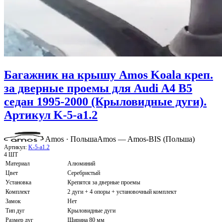
Багажник на крышу Amos Koala креп.
за дверные проемы для Audi A4 B5
седан 1995-2000 (Крыловидные дуги).
Артикул K-5-a1.2
Amos · Польша
Amos — Amos-BIS (Польша)
Артикул:
K-5-a1.2
4 ШТ
Материал
Алюминий
Цвет
Серебристый
Установка
Крепятся за дверные проемы
Комплект
2 дуги + 4 опоры + установочный комплект
Замок
Нет
Тип дуг
Крыловидные дуги
Размер дуг
Ширина 80 мм