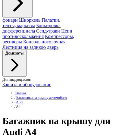
фонари
Шноркель
Палатки,
тенты, маркизы
Блокировка
дифференциала
Сенд-траки
Цепи
противоскольжения
Компрессоры,
ресиверы
Консоль потолочная
Лестница на заднюю дверь
Домкраты
Для квадроциклов
Защита и оборудование
Главная
/
Багажники на крышу автомобиля
/
Audi
/
A4
Багажник
на крышу для
Audi A4