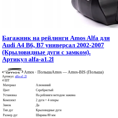
Багажник на рейлинги Amos Alfa для
Audi A4 B6, B7 универсал 2002-2007
(Крыловидные дуги с замком).
Артикул alfa-a1.2l
Amos · Польша
Amos — Amos-BIS (Польша)
Артикул:
alfa-a1.2l
4 ШТ
Материал
Алюминий
Цвет
Серебристый
Установка
На рейлинги методом зажима
Комплект
2 дуги + 4 опоры
Замок
Да
Тип дуг
Крыловидные дуги
Размер дуг
Ширина 80 мм