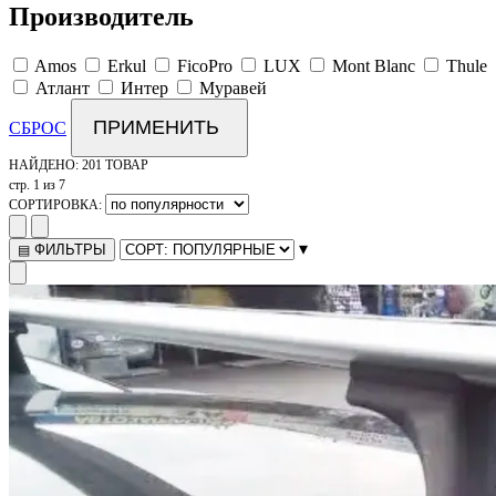
Производитель
Amos
Erkul
FicoPro
LUX
Mont Blanc
Thule
Атлант
Интер
Муравей
ПРИМЕНИТЬ
СБРОС
НАЙДЕНО:
201 ТОВАР
стр. 1 из 7
СОРТИРОВКА:
▾
ФИЛЬТРЫ
▤