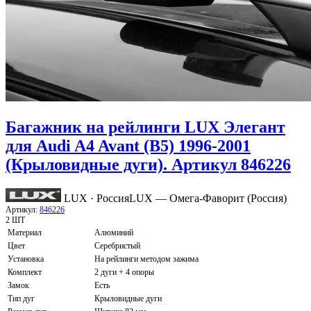
Багажник на рейлинги LUX Элегант
для Audi A4 Avant (B5) 1996-2001
(Крыловидные дуги). Артикул 846226
LUX · Россия
LUX — Омега-Фаворит (Россия)
Артикул:
846226
2 ШТ
Материал
Алюминий
Цвет
Серебристый
Установка
На рейлинги методом зажима
Комплект
2 дуги + 4 опоры
Замок
Есть
Тип дуг
Крыловидные дуги