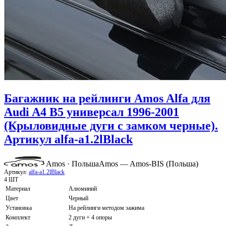
Багажник на рейлинги Amos Alfa для
Audi A4 B5 универсал 1996-2001
(Крыловидные дуги с замком черные).
Артикул alfa-a1.2lBlack
Amos · Польша
Amos — Amos-BIS (Польша)
Артикул:
alfa-a1.2lBlack
4 ШТ
Материал
Алюминий
Цвет
Черный
Установка
На рейлинги методом зажима
Комплект
2 дуги + 4 опоры