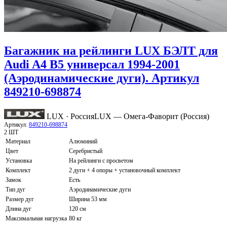
Багажник на рейлинги LUX БЭЛТ для
Audi A4 B5 универсал 1994-2001
(Аэродинамические дуги). Артикул
849210-698874
LUX · Россия
LUX — Омега-Фаворит (Россия)
Артикул:
849210-698874
2 ШТ
Материал
Алюминий
Цвет
Серебристый
Установка
На рейлинги с просветом
Комплект
2 дуги + 4 опоры + установочный комплект
Замок
Есть
Тип дуг
Аэродинамические дуги
Размер дуг
Ширина 53 мм
Длина дуг
120 см
Максимальная нагрузка
80 кг