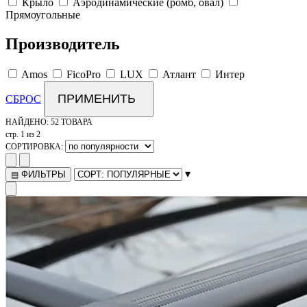
Крыло
Аэродинамические (ромб, овал)
Прямоугольные
Производитель
Amos
FicoPro
LUX
Атлант
Интер
ПРИМЕНИТЬ
СБРОС
НАЙДЕНО:
52 ТОВАРА
стр. 1 из 2
СОРТИРОВКА:
▾
ФИЛЬТРЫ
▤