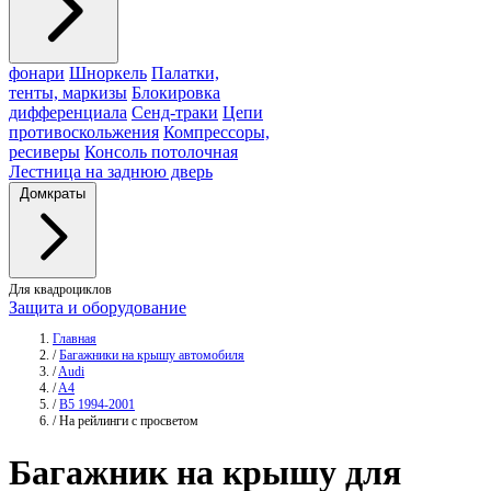
фонари
Шноркель
Палатки,
тенты, маркизы
Блокировка
дифференциала
Сенд-траки
Цепи
противоскольжения
Компрессоры,
ресиверы
Консоль потолочная
Лестница на заднюю дверь
Домкраты
Для квадроциклов
Защита и оборудование
Главная
/
Багажники на крышу автомобиля
/
Audi
/
A4
/
B5 1994-2001
/
На рейлинги с просветом
Багажник
на крышу для