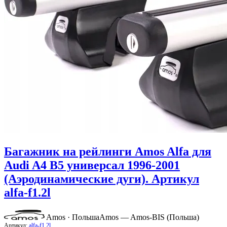
Багажник на рейлинги Amos Alfa для
Audi A4 B5 универсал 1996-2001
(Аэродинамические дуги). Артикул
alfa-f1.2l
Amos · Польша
Amos — Amos-BIS (Польша)
Артикул:
alfa-f1.2l