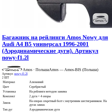
Багажник на рейлинги Amos Nowy для
Audi A4 B5 универсал 1996-2001
(Аэродинамические дуги). Артикул
nowy-f1.2l
Amos · Польша
Amos — Amos-BIS (Польша)
Артикул:
nowy-f1.2l
2 ШТ
Материал
Алюминий
Цвет
Серебристый
Установка
На рейлинги методом зажима
Комплект
2 дуги + 4 опоры
На опорах секретный болт с внутренним шестигранником. На
Замок
дугах замки.
Тип дуг
Аэродинамические дуги