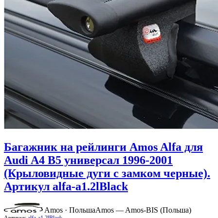
Багажник на рейлинги Amos Alfa для
Audi A4 B5 универсал 1996-2001
(Крыловидные дуги с замком черные).
Артикул alfa-a1.2lBlack
Amos · Польша
Amos — Amos-BIS (Польша)
Артикул:
alfa-a1.2lBlack