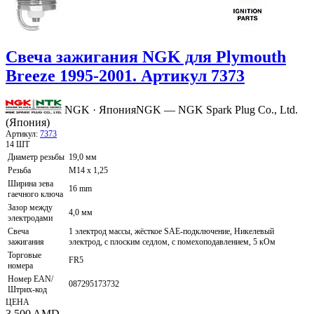
Свеча зажигания NGK для Plymouth
Breeze 1995-2001. Артикул 7373
NGK · Япония
NGK — NGK Spark Plug Co., Ltd.
(Япония)
Артикул:
7373
14 ШТ
Диаметр резьбы
19,0 мм
Резьба
M14 x 1,25
Ширина зева
16 mm
гаечного ключа
Зазор между
4,0 мм
электродами
Свеча
1 электрод массы, жёсткое SAE-подключение, Никелевый
зажигания
электрод, с плоским седлом, с помехоподавлением, 5 кОм
Торговые
FR5
номера
Номер EAN/
087295173732
Штрих-код
ЦЕНА
3 500
AMD