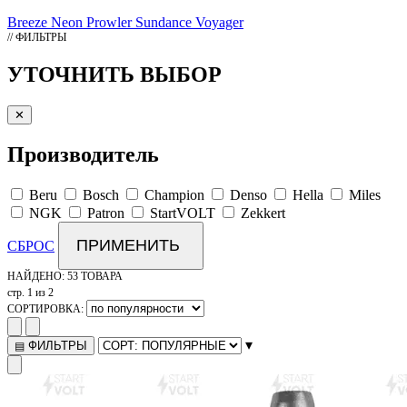
Breeze
Neon
Prowler
Sundance
Voyager
// ФИЛЬТРЫ
УТОЧНИТЬ ВЫБОР
✕
Производитель
Beru
Bosch
Champion
Denso
Hella
Miles
NGK
Patron
StartVOLT
Zekkert
ПРИМЕНИТЬ
СБРОС
НАЙДЕНО:
53 ТОВАРА
стр. 1 из 2
СОРТИРОВКА:
▾
ФИЛЬТРЫ
▤