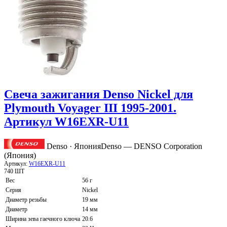
Свеча зажигания Denso Nickel для
Plymouth Voyager III 1995-2001.
Артикул W16EXR-U11
Denso · Япония
Denso — DENSO Corporation
(Япония)
Артикул:
W16EXR-U11
740 ШТ
Вес
56 г
Серия
Nickel
Диаметр резьбы
19 мм
Диаметр
14 мм
Ширина зева гаечного ключа
20.6