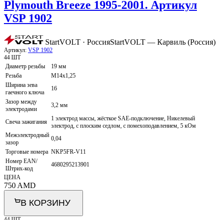
Plymouth Breeze 1995-2001. Артикул
VSP 1902
StartVOLT · Россия
StartVOLT — Карвиль (Россия)
Артикул:
VSP 1902
44 ШТ
Диаметр резьбы
19 мм
Резьба
M14x1,25
Ширина зева
16
гаечного ключа
Зазор между
3,2 мм
электродами
1 электрод массы, жёсткое SAE-подключение, Никелевый
Свеча зажигания
электрод, с плоским седлом, с помехоподавлением, 5 кОм
Межэлектродный
0,04
зазор
Торговые номера
NKP5FR-V11
Номер EAN/
4680295213901
Штрих-код
ЦЕНА
750
AMD
В КОРЗИНУ
44 ШТ