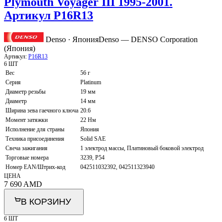
Plymouth Voyager III 1995-2001.
Артикул P16R13
Denso · Япония
Denso — DENSO Corporation
(Япония)
Артикул:
P16R13
6 ШТ
Вес
56 г
Серия
Platinum
Диаметр резьбы
19 мм
Диаметр
14 мм
Ширина зева гаечного ключа
20.6
Момент затяжки
22 Нм
Исполнение для страны
Япония
Техника присоединения
Solid SAE
Свеча зажигания
1 электрод массы, Платиновый боковой электрод
Торговые номера
3239, P54
Номер EAN/Штрих-код
042511032392, 042511323940
ЦЕНА
7 690
AMD
В КОРЗИНУ
6 ШТ