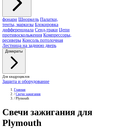
фонари
Шноркель
Палатки,
тенты, маркизы
Блокировка
дифференциала
Сенд-траки
Цепи
противоскольжения
Компрессоры,
ресиверы
Консоль потолочная
Лестница на заднюю дверь
Домкраты
Для квадроциклов
Защита и оборудование
Главная
/
Свечи зажигания
/
Plymouth
Свечи
зажигания для
Plymouth