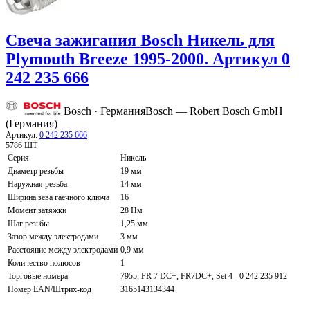
Свеча зажигания Bosch Никель для
Plymouth Breeze 1995-2000. Артикул 0
242 235 666
Bosch · Германия
Bosch — Robert Bosch GmbH
(Германия)
Артикул:
0 242 235 666
5786 ШТ
Серия
Никель
Диаметр резьбы
19 мм
Наружная резьба
14 мм
Ширина зева гаечного ключа
16
Момент затяжки
28 Нм
Шаг резьбы
1,25 мм
Зазор между электродами
3 мм
Расстояние между электродами
0,9 мм
Количество полюсов
1
Торговые номера
7955, FR 7 DC+, FR7DC+, Set 4 - 0 242 235 912
Номер EAN/Штрих-код
3165143134344