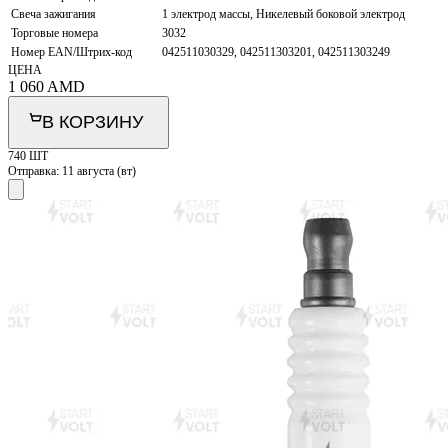
Свеча зажигания
1 электрод массы, Никелевый боковой электрод
Торговые номера
3032
Номер EAN/Штрих-код
042511030329, 042511303201, 042511303249
ЦЕНА
1 060
AMD
В КОРЗИНУ
740 ШТ
Отправка:
11 августа (вт)