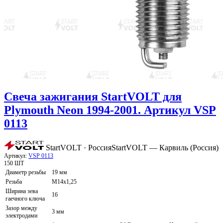
Свеча зажигания StartVOLT для
Plymouth Neon 1994-2001. Артикул VSP
0113
StartVOLT · Россия
StartVOLT — Карвиль (Россия)
Артикул:
VSP 0113
150 ШТ
Диаметр резьбы
19 мм
Резьба
M14x1,25
Ширина зева
16
гаечного ключа
Зазор между
3 мм
электродами