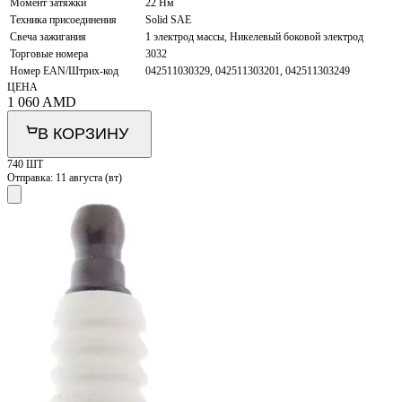
Момент затяжки
22 Нм
Техника присоединения
Solid SAE
Свеча зажигания
1 электрод массы, Никелевый боковой электрод
Торговые номера
3032
Номер EAN/Штрих-код
042511030329, 042511303201, 042511303249
ЦЕНА
1 060
AMD
В КОРЗИНУ
740 ШТ
Отправка:
11 августа (вт)