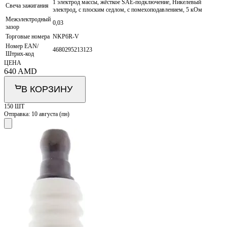
1 электрод массы, жёсткое SAE-подключение, Никелевый
Свеча зажигания
электрод, с плоским седлом, с помехоподавлением, 5 кОм
Межэлектродный
0,03
зазор
Торговые номера
NKP6R-V
Номер EAN/
4680295213123
Штрих-код
ЦЕНА
640
AMD
В КОРЗИНУ
150 ШТ
Отправка:
10 августа (пн)