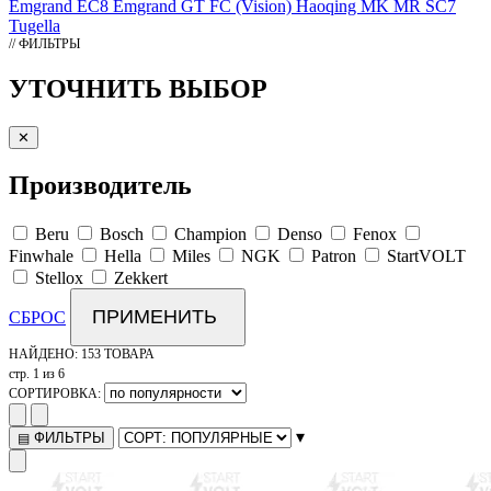
Emgrand EC8
Emgrand GT
FC (Vision)
Haoqing
MK
MR
SC7
Tugella
// ФИЛЬТРЫ
УТОЧНИТЬ ВЫБОР
✕
Производитель
Beru
Bosch
Champion
Denso
Fenox
Finwhale
Hella
Miles
NGK
Patron
StartVOLT
Stellox
Zekkert
ПРИМЕНИТЬ
СБРОС
НАЙДЕНО:
153 ТОВАРА
стр. 1 из 6
СОРТИРОВКА:
▾
ФИЛЬТРЫ
▤