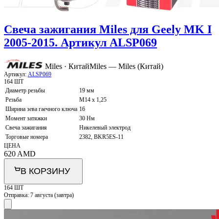
Свеча зажигания Miles для Geely MK I
2005-2015. Артикул ALSP069
Miles · Китай
Miles — Miles (Китай)
Артикул:
ALSP069
164 ШТ
Диаметр резьбы
19 мм
Резьба
M14 x 1,25
Ширина зева гаечного ключа
16
Момент затяжки
30 Нм
Свеча зажигания
Никелевый электрод
Торговые номера
2382, BKR5ES-11
ЦЕНА
620
AMD
В КОРЗИНУ
164 ШТ
Отправка:
7 августа (завтра)