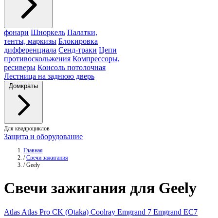
фонари
Шноркель
Палатки,
тенты, маркизы
Блокировка
дифференциала
Сенд-траки
Цепи
противоскольжения
Компрессоры,
ресиверы
Консоль потолочная
Лестница на заднюю дверь
Домкраты
Для квадроциклов
Защита и оборудование
Главная
/
Свечи зажигания
/
Geely
Свечи
зажигания для Geely
Atlas
Atlas Pro
CK (Otaka)
Coolray
Emgrand 7
Emgrand EC7