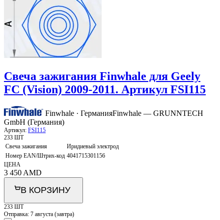
Свеча зажигания Finwhale для Geely
FC (Vision) 2009-2011. Артикул FSI115
Finwhale · Германия
Finwhale — GRUNNTECH
GmbH (Германия)
Артикул:
FSI115
233 ШТ
Свеча зажигания
Иридиевый электрод
Номер EAN/Штрих-код
4041715301156
ЦЕНА
3 450
AMD
В КОРЗИНУ
233 ШТ
Отправка:
7 августа (завтра)