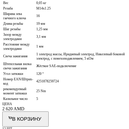
Вес
0,05 кг
Резьба
M14x1.25
Ширина зева
16
гаечного ключа
Длина резьбы
19 мм
Шаг резьбы
1,25 мм
Зазор между
3,1 мм
электродами
Расстояние между
1 мм
электродами
1 электрод массы, Иридиевый электрод, Никелевый боковой
Свеча зажигания
электрод, с помехоподавлением, 5 кОм
Штепсельная вилка
Жёсткое SAE-подключение
свечи зажигания
Угол затяжки
120 °
Номер EAN/Штрих-
4251878259724
код
рекомендуемый
25 Nm
момент затяжки
Калильное число
5
ЦЕНА
2 620
AMD
В КОРЗИНУ
12 ШТ