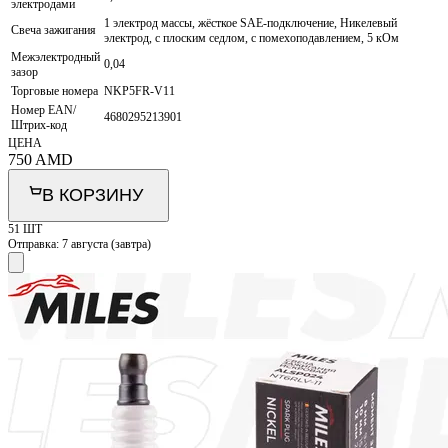
электродами
1 электрод массы, жёсткое SAE-подключение, Никелевый
Свеча зажигания
электрод, с плоским седлом, с помехоподавлением, 5 кОм
Межэлектродный
0,04
зазор
Торговые номера
NKP5FR-V11
Номер EAN/
4680295213901
Штрих-код
ЦЕНА
750
AMD
В КОРЗИНУ
51 ШТ
Отправка:
7 августа (завтра)