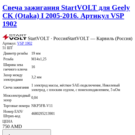
Свеча зажигания StartVOLT для Geely
CK (Otaka) I 2005-2016. Артикул VSP
1902
StartVOLT · Россия
StartVOLT — Карвиль (Россия)
Артикул:
VSP 1902
51 ШТ
Диаметр резьбы
19 мм
Резьба
M14x1,25
Ширина зева
16
гаечного ключа
Зазор между
3,2 мм
электродами
1 электрод массы, жёсткое SAE-подключение, Никелевый
Свеча зажигания
электрод, с плоским седлом, с помехоподавлением, 5 кОм
Межэлектродный
0,04
зазор
Торговые номера
NKP5FR-V11
Номер EAN/
4680295213901
Штрих-код
ЦЕНА
750
AMD