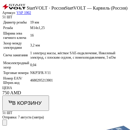
StartVOLT · Россия
StartVOLT — Карвиль (Россия)
Артикул:
VSP 1902
51 ШТ
Диаметр резьбы
19 мм
Резьба
M14x1,25
Ширина зева
16
гаечного ключа
Зазор между
3,2 мм
электродами
1 электрод массы, жёсткое SAE-подключение, Никелевый
Свеча зажигания
электрод, с плоским седлом, с помехоподавлением, 5 кОм
Межэлектродный
0,04
зазор
Торговые номера
NKP5FR-V11
Номер EAN/
4680295213901
Штрих-код
ЦЕНА
750
AMD
В КОРЗИНУ
51 ШТ
Отправка:
7 августа (завтра)