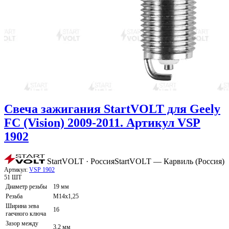
Свеча зажигания StartVOLT для Geely
FC (Vision) 2009-2011. Артикул VSP
1902
StartVOLT · Россия
StartVOLT — Карвиль (Россия)
Артикул:
VSP 1902
51 ШТ
Диаметр резьбы
19 мм
Резьба
M14x1,25
Ширина зева
16
гаечного ключа
Зазор между
3,2 мм