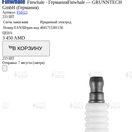
Finwhale · Германия
Finwhale — GRUNNTECH
GmbH (Германия)
Артикул:
FSI115
233 ШТ
Свеча зажигания
Иридиевый электрод
Номер EAN/Штрих-код
4041715301156
ЦЕНА
3 450
AMD
В КОРЗИНУ
233 ШТ
Отправка:
7 августа (завтра)