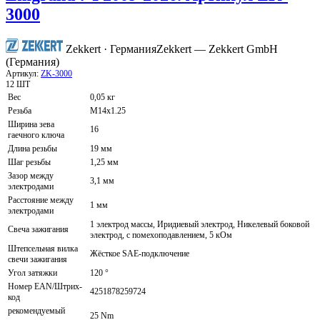
3000
Zekkert · Германия
Zekkert — Zekkert GmbH
(Германия)
Артикул:
ZK-3000
12 ШТ
Вес
0,05 кг
Резьба
M14x1.25
Ширина зева
16
гаечного ключа
Длина резьбы
19 мм
Шаг резьбы
1,25 мм
Зазор между
3,1 мм
электродами
Расстояние между
1 мм
электродами
1 электрод массы, Иридиевый электрод, Никелевый боковой
Свеча зажигания
электрод, с помехоподавлением, 5 кОм
Штепсельная вилка
Жёсткое SAE-подключение
свечи зажигания
Угол затяжки
120 °
Номер EAN/Штрих-
4251878259724
код
рекомендуемый
25 Nm