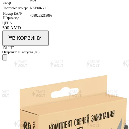
0,04
зазор
Торговые номера
NKP6R-V10
Номер EAN/
4680295213093
Штрих-код
ЦЕНА
590
AMD
В КОРЗИНУ
131 ШТ
Отправка:
10 августа (пн)