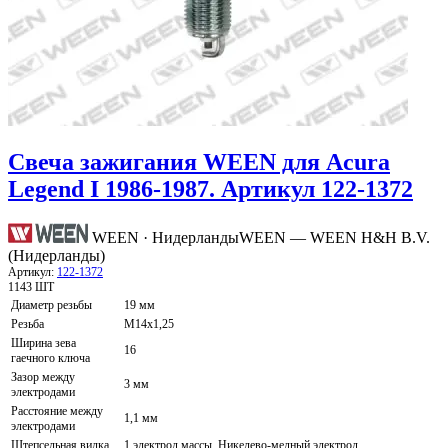
Свеча зажигания WEEN для Acura
Legend I 1986-1987. Артикул 122-1372
WEEN · Нидерланды
WEEN — WEEN H&H B.V.
(Нидерланды)
Артикул:
122-1372
1143 ШТ
Диаметр резьбы
19 мм
Резьба
M14x1,25
Ширина зева
16
гаечного ключа
Зазор между
3 мм
электродами
Расстояние между
1,1 мм
электродами
Штепсельная вилка
1 электрод массы, Никелево-медный электрод,