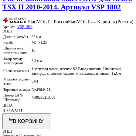
TSX II 2010-2014. Артикул VSP 1802
StartVOLT · Россия
StartVOLT — Карвиль (Россия)
Артикул:
VSP 1802
38 ШТ
Диаметр резьбы
22 мм
Резьба
M14x1,25
Ширина зева
16
гаечного ключа
Зазор между
3,5 мм
электродами
1 электрод массы, жёсткое SAE-подключение, Никелевый
Свеча зажигания
электрод, с плоским седлом, с помехоподавлением, 1 кОм
Межэлектродный
0,04
зазор
Торговые номера
NKP6LR-11
Номер EAN/
4680295213758
Штрих-код
ЦЕНА
810
AMD
В КОРЗИНУ
38 ШТ