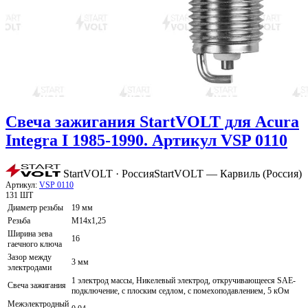
Свеча зажигания StartVOLT для Acura
Integra I 1985-1990. Артикул VSP 0110
StartVOLT · Россия
StartVOLT — Карвиль (Россия)
Артикул:
VSP 0110
131 ШТ
Диаметр резьбы
19 мм
Резьба
M14x1,25
Ширина зева
16
гаечного ключа
Зазор между
3 мм
электродами
1 электрод массы, Никелевый электрод, откручивающееся SAE-
Свеча зажигания
подключение, с плоским седлом, с помехоподавлением, 5 кОм
Межэлектродный