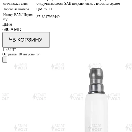
свечи зажигания
откручивающееся SAE-подключение, с плоским седлом
Торговые номера
QMR6C11
Номер EAN/Штрих-
8718247962440
код
ЦЕНА
680
AMD
В КОРЗИНУ
1143 ШТ
Отправка:
10 августа (пн)