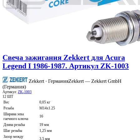
Свеча зажигания Zekkert для Acura
Legend I 1986-1987. Артикул ZK-1003
Zekkert · Германия
Zekkert — Zekkert GmbH
(Германия)
Артикул:
ZK-1003
12 ШТ
Вес
0,05 кг
Резьба
M14x1.25
Ширина зева
16
гаечного ключа
Длина резьбы
19 мм
Шаг резьбы
1,25 мм
Зазор между
3,5 мм