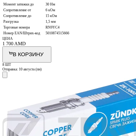
Момент затяжки до
30 Нм
Сопротивление от
6 кОм
Сопротивление до
15 кОм
Разгрузка
1,5 мм
Торговые номера
RN9YC4
Номер EAN/Штрих-код
5010874515666
ЦЕНА
1 700
AMD
В КОРЗИНУ
8 ШТ
Отправка:
10 августа (пн)