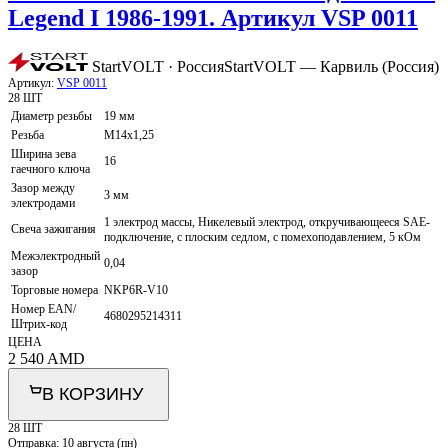
Legend I 1986-1991. Артикул VSP 0011
StartVOLT · Россия
StartVOLT — Карвиль (Россия)
Артикул:
VSP 0011
28 ШТ
Диаметр резьбы
19 мм
Резьба
M14x1,25
Ширина зева
16
гаечного ключа
Зазор между
3 мм
электродами
1 электрод массы, Никелевый электрод, откручивающееся SAE-
Свеча зажигания
подключение, с плоским седлом, с помехоподавлением, 5 кОм
Межэлектродный
0,04
зазор
Торговые номера
NKP6R-V10
Номер EAN/
4680295214311
Штрих-код
ЦЕНА
2 540
AMD
В КОРЗИНУ
28 ШТ
Отправка:
10 августа (пн)