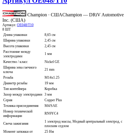
Артикул OE048/T10
Champion · США
Champion — DRiV Automotive
Inc. (США)
Артикул:
OE048/T10
8 ШТ
Длина упаковки
8,65 см
Ширина упаковки
2,45 см
Высота упаковки
2,45 см
Расстояние между
1 мм
электродами
Качество / класс
Nickel GE
Ширина зева гаечного
21 mm
ключа
Резьба
M14x1.25
Диаметр резьбы
19 мм
Тип контейнера
Коробка
Зазор между электродами
3 мм
Серия
Copper Plus
Техника присоединения
M4/SAE
Номер технической
RN9YC4
информации
1 электрод массы, Медный центральный электрод, с
Свеча зажигания
плоским седлом
Момент затяжки от
25 Нм