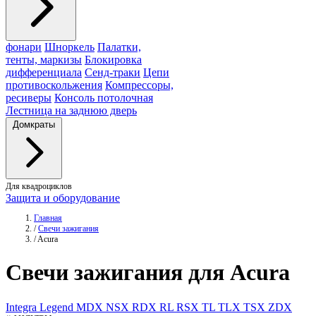
фонари
Шноркель
Палатки,
тенты, маркизы
Блокировка
дифференциала
Сенд-траки
Цепи
противоскольжения
Компрессоры,
ресиверы
Консоль потолочная
Лестница на заднюю дверь
Домкраты
Для квадроциклов
Защита и оборудование
Главная
/
Свечи зажигания
/
Acura
Свечи
зажигания для Acura
Integra
Legend
MDX
NSX
RDX
RL
RSX
TL
TLX
TSX
ZDX