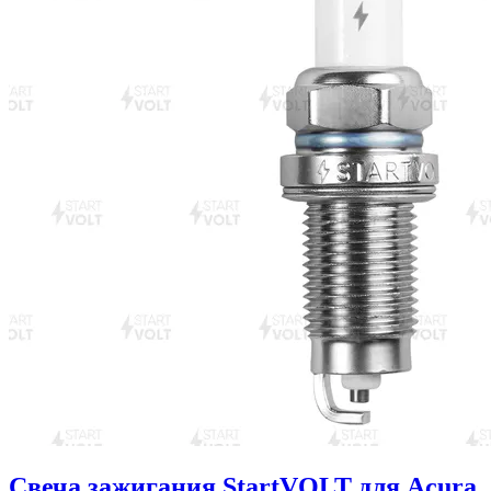
Свеча зажигания StartVOLT для Acura