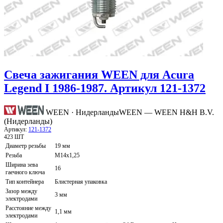
Свеча зажигания WEEN для Acura
Legend I 1986-1987. Артикул 121-1372
WEEN · Нидерланды
WEEN — WEEN H&H B.V.
(Нидерланды)
Артикул:
121-1372
423 ШТ
Диаметр резьбы
19 мм
Резьба
M14x1,25
Ширина зева
16
гаечного ключа
Тип контейнера
Блистерная упаковка
Зазор между
3 мм
электродами
Расстояние между
1,1 мм
электродами