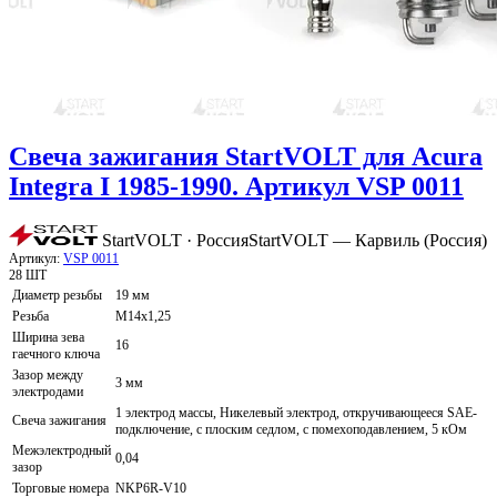
Свеча зажигания StartVOLT для Acura
Integra I 1985-1990. Артикул VSP 0011
StartVOLT · Россия
StartVOLT — Карвиль (Россия)
Артикул:
VSP 0011
28 ШТ
Диаметр резьбы
19 мм
Резьба
M14x1,25
Ширина зева
16
гаечного ключа
Зазор между
3 мм
электродами
1 электрод массы, Никелевый электрод, откручивающееся SAE-
Свеча зажигания
подключение, с плоским седлом, с помехоподавлением, 5 кОм
Межэлектродный
0,04
зазор
Торговые номера
NKP6R-V10