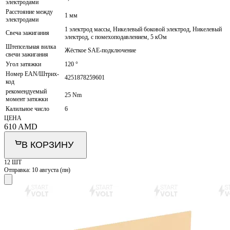
электродами
Расстояние между
1 мм
электродами
1 электрод массы, Никелевый боковой электрод, Никелевый
Свеча зажигания
электрод, с помехоподавлением, 5 кОм
Штепсельная вилка
Жёсткое SAE-подключение
свечи зажигания
Угол затяжки
120 °
Номер EAN/Штрих-
4251878259601
код
рекомендуемый
25 Nm
момент затяжки
Калильное число
6
ЦЕНА
610
AMD
В КОРЗИНУ
12 ШТ
Отправка:
10 августа (пн)