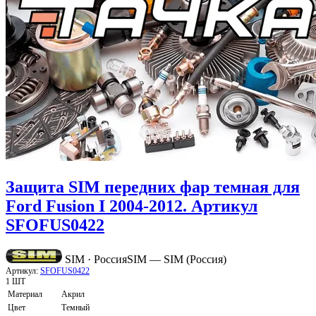
Защита SIM передних фар темная для
Ford Fusion I 2004-2012. Артикул
SFOFUS0422
SIM · Россия
SIM — SIM (Россия)
Артикул:
SFOFUS0422
1 ШТ
Материал
Акрил
Цвет
Темный