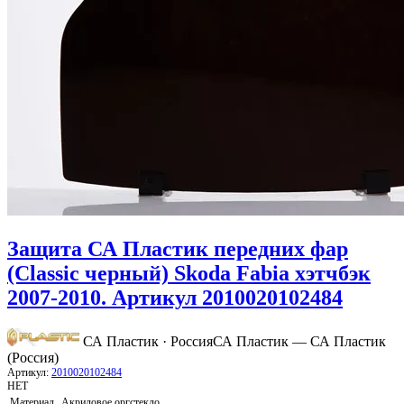
Защита СА Пластик передних фар
(Classic черный) Skoda Fabia хэтчбэк
2007-2010. Артикул 2010020102484
СА Пластик · Россия
СА Пластик — СА Пластик
(Россия)
Артикул:
2010020102484
НЕТ
Материал
Акриловое оргстекло