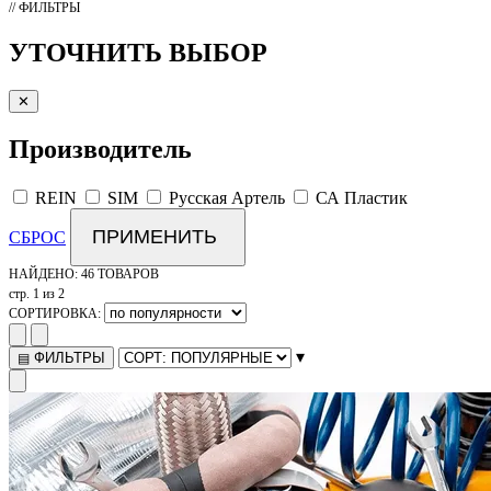
// ФИЛЬТРЫ
УТОЧНИТЬ ВЫБОР
✕
Производитель
REIN
SIM
Русская Артель
СА Пластик
ПРИМЕНИТЬ
СБРОС
НАЙДЕНО:
46 ТОВАРОВ
стр. 1 из 2
СОРТИРОВКА:
▾
ФИЛЬТРЫ
▤