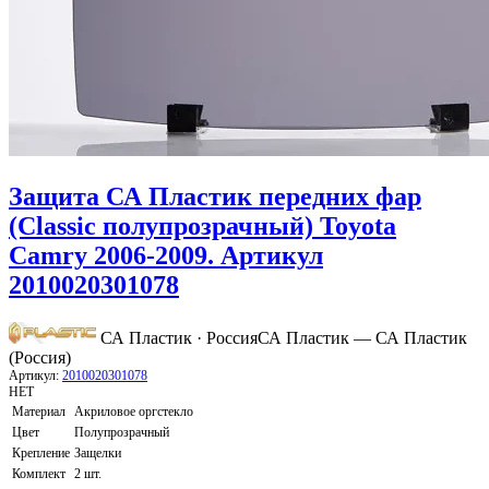
Защита СА Пластик передних фар
(Classic полупрозрачный) Toyota
Camry 2006-2009. Артикул
2010020301078
СА Пластик · Россия
СА Пластик — СА Пластик
(Россия)
Артикул:
2010020301078
НЕТ
Материал
Акриловое оргстекло
Цвет
Полупрозрачный
Крепление
Защелки
Комплект
2 шт.