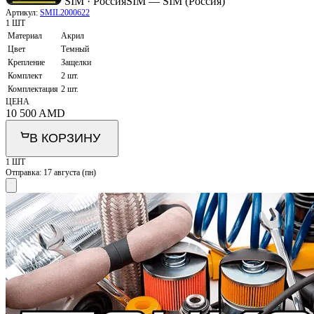
SIM · Россия
SIM — SIM (Россия)
Артикул:
SMIL2000622
1 ШТ
Материал
Акрил
Цвет
Темный
Крепление
Защелки
Комплект
2 шт.
Комплектация
2 шт.
ЦЕНА
10 500
AMD
В КОРЗИНУ
1 ШТ
Отправка:
17 августа (пн)