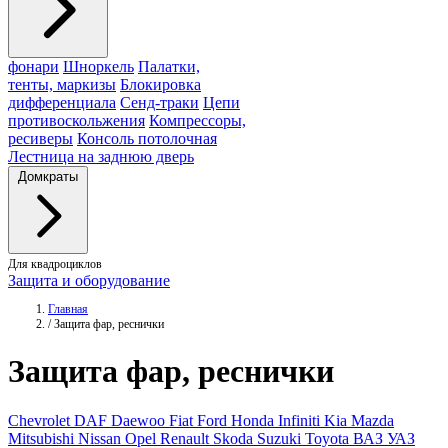
фонари
Шноркель
Палатки,
тенты, маркизы
Блокировка
дифференциала
Сенд-траки
Цепи
противоскольжения
Компрессоры,
ресиверы
Консоль потолочная
Лестница на заднюю дверь
Домкраты
Для квадроциклов
Защита и оборудование
Главная
/
Защита фар, реснички
Защита
фар, реснички
Chevrolet
DAF
Daewoo
Fiat
Ford
Honda
Infiniti
Kia
Mazda
Mitsubishi
Nissan
Opel
Renault
Skoda
Suzuki
Toyota
ВАЗ
УАЗ