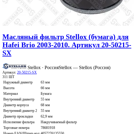
Масляный фильтр Stellox (бумага) для
Hafei Brio 2003-2010. Артикул 20-50215-
SX
Stellox · Россия
Stellox — Stellox (Россия)
Артикул:
20-50215-SX
311 ШТ
Наружный диаметр
63 мм
Высота
66 мм
Материал
Бумага
Внутренний диаметр
55 мм
Диаметр корпуса
68 мм
Внутренний диаметр 2
55 мм
Диаметр прокладки
62,9 мм
Исполнение фильтра
Накручиваемый фильтр
Торговые номера
78681918
Номер EAN/Штрих-код
4057276135550