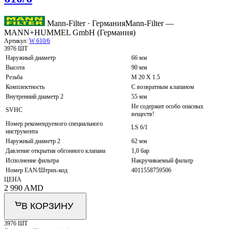
Mann-Filter · Германия
Mann-Filter —
MANN+HUMMEL GmbH (Германия)
Артикул:
W 610/6
3976 ШТ
Наружный диаметр
66 мм
Высота
90 мм
Резьба
M 20 X 1.5
Комплектность
С возвратным клапаном
Внутренний диаметр 2
55 мм
Не содержит особо опасных
SVHC
веществ!
Номер рекомендуемого специального
LS 6/1
инструмента
Наружный диаметр 2
62 мм
Давление открытия обгонного клапана
1,0 бар
Исполнение фильтра
Накручиваемый фильтр
Номер EAN/Штрих-код
4011558759506
ЦЕНА
2 990
AMD
В КОРЗИНУ
3976 ШТ