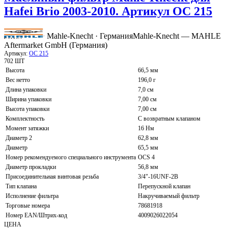
Hafei Brio 2003-2010. Артикул OC 215
Mahle-Knecht · Германия
Mahle-Knecht — MAHLE
Aftermarket GmbH (Германия)
Артикул:
OC 215
702 ШТ
Высота
66,5 мм
Вес нетто
196,0 г
Длина упаковки
7,0 см
Ширина упаковки
7,00 см
Высота упаковки
7,00 см
Комплектность
С возвратным клапаном
Момент затяжки
16 Нм
Диаметр 2
62,8 мм
Диаметр
65,5 мм
Номер рекомендуемого специального инструмента
OCS 4
Диаметр прокладки
56,8 мм
Присоединительная винтовая резьба
3/4"-16UNF-2B
Тип клапана
Перепускной клапан
Исполнение фильтра
Накручиваемый фильтр
Торговые номера
78681918
Номер EAN/Штрих-код
4009026022054
ЦЕНА