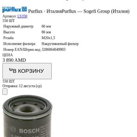
Purflux · Италия
Purflux — Sogefi Group (Италия)
Артикул:
LS350
550 ШТ
Наружный диаметр
66 мм
Высота
86 мм
Резьба
M20x1,5
Исполнение фильтра
Накручиваемый фильтр
Номер EAN/Штрих-код
3286064049903
ЦЕНА
3 890
AMD
В КОРЗИНУ
550 ШТ
Отправка:
12 августа (ср)