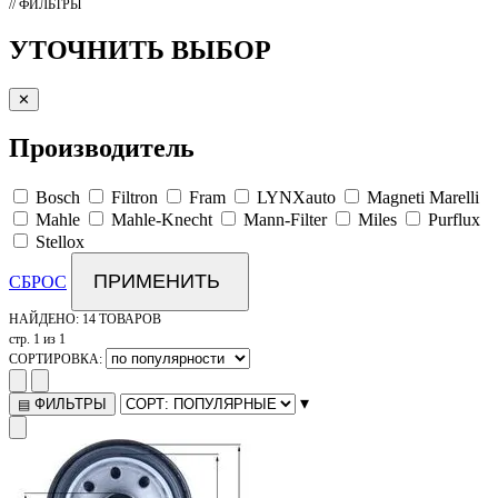
// ФИЛЬТРЫ
УТОЧНИТЬ ВЫБОР
✕
Производитель
Bosch
Filtron
Fram
LYNXauto
Magneti Marelli
Mahle
Mahle-Knecht
Mann-Filter
Miles
Purflux
Stellox
ПРИМЕНИТЬ
СБРОС
НАЙДЕНО:
14 ТОВАРОВ
стр. 1 из 1
СОРТИРОВКА:
▾
ФИЛЬТРЫ
▤