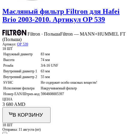
Масляный фильтр Filtron для Hafei
Brio 2003-2010. Артикул OP 539
Filtron · Польша
Filtron — MANN+HUMMEL FT
(Польша)
Артикул:
OP 539
18 ШТ
Наружный диаметр
83 мм
Высота
74 мм
Резьба
3/4-16 UNF
Внутренний диаметр 1
63 мм
Внутренний диаметр 2
55 мм
SVHC
Не содержит особо опасных веществ!
Исполнение фильтра
Накручиваемый фильтр
Номер EAN/Штрих-код
5904608005397
ЦЕНА
3 680
AMD
В КОРЗИНУ
18 ШТ
Отправка:
11 августа (вт)