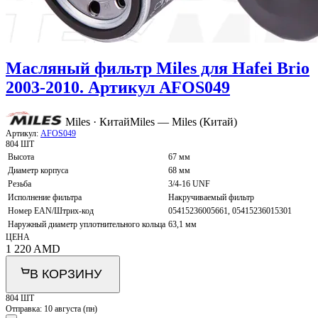
Масляный фильтр Miles для Hafei Brio
2003-2010. Артикул AFOS049
Miles · Китай
Miles — Miles (Китай)
Артикул:
AFOS049
804 ШТ
Высота
67 мм
Диаметр корпуса
68 мм
Резьба
3/4-16 UNF
Исполнение фильтра
Накручиваемый фильтр
Номер EAN/Штрих-код
05415236005661, 05415236015301
Наружный диаметр уплотнительного кольца
63,1 мм
ЦЕНА
1 220
AMD
В КОРЗИНУ
804 ШТ
Отправка:
10 августа (пн)