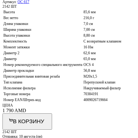
Артикул:
OC 617
2142 ШТ
Высота
85,6 мм
Вес нетто
216,0 г
Длина упаковки
7,0 см
Ширина упаковки
7,00 см
Высота упаковки
8,80 см
Комплектность
С возвратным клапаном
Момент затяжки
16 Нм
Диаметр 2
62,6 мм
Диаметр
65,0 мм
Номер рекомендуемого специального инструмента
OCS 4
Диаметр прокладки
56,8 мм
Присоединительная винтовая резьба
M20x1,5
Тип клапана
Перепускной клапан
Исполнение фильтра
Накручиваемый фильтр
Торговые номера
70384191
Номер EAN/Штрих-код
4009026719664
ЦЕНА
1 790
AMD
В КОРЗИНУ
2142 ШТ
Отправка:
10 августа (пн)