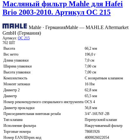
Масляный фильтр Mahle для Hafei
Brio 2003-2010. Артикул OC 215
Mahle · Германия
Mahle — MAHLE Aftermarket
GmbH (Германия)
Артикул:
OC 215
702 ШТ
Высота
66,2 мм
Вес нетто
196,0 г
Длина упаковки
7,0 см
Ширина упаковки
7,00 см
Высота упаковки
7,00 см
Комплектность
С возвратным клапаном
Момент затяжки
16 Нм
Диаметр 2
62,8 мм
Диаметр
65,5 мм
Номер рекомендуемого специального инструмента
OCS 4
Диаметр прокладки
56,8 мм
Присоединительная винтовая резьба
3/4"-16UNF-2B
Тип клапана
Перепускной клапан
Исполнение фильтра
Накручиваемый фильтр
Торговые номера
78681926
Номер EAN/Штрих-код
4009026022054