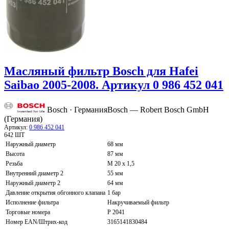
Масляный фильтр Bosch для Hafei
Saibao 2005-2008. Артикул 0 986 452 041
Bosch · Германия
Bosch — Robert Bosch GmbH
(Германия)
Артикул:
0 986 452 041
642 ШТ
Наружный диаметр
68 мм
Высота
87 мм
Резьба
M 20 x 1,5
Внутренний диаметр 2
55 мм
Наружный диаметр 2
64 мм
Давление открытия обгонного клапана
1 бар
Исполнение фильтра
Накручиваемый фильтр
Торговые номера
P 2041
Номер EAN/Штрих-код
3165141830484