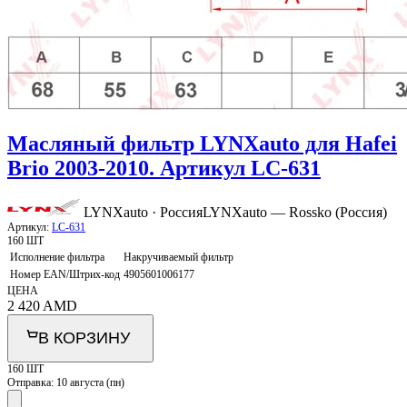
Масляный фильтр LYNXauto для Hafei
Brio 2003-2010. Артикул LC-631
LYNXauto · Россия
LYNXauto — Rossko (Россия)
Артикул:
LC-631
160 ШТ
Исполнение фильтра
Накручиваемый фильтр
Номер EAN/Штрих-код
4905601006177
ЦЕНА
2 420
AMD
В КОРЗИНУ
160 ШТ
Отправка:
10 августа (пн)