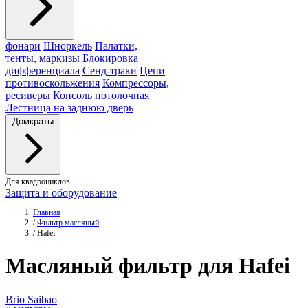
фонари
Шноркель
Палатки,
тенты, маркизы
Блокировка
дифференциала
Сенд-траки
Цепи
противоскольжения
Компрессоры,
ресиверы
Консоль потолочная
Лестница на заднюю дверь
Домкраты
Для квадроциклов
Защита и оборудование
Главная
/
Фильтр масляный
/
Hafei
Масляный
фильтр
для Hafei
Brio
Saibao