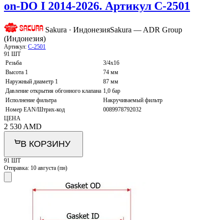
on-DO I 2014-2026. Артикул C-2501
Sakura · Индонезия
Sakura — ADR Group
(Индонезия)
Артикул:
C-2501
91 ШТ
Резьба
3/4x16
Высота 1
74 мм
Наружный диаметр 1
87 мм
Давление открытия обгонного клапана
1,0 бар
Исполнение фильтра
Накручиваемый фильтр
Номер EAN/Штрих-код
0089978792032
ЦЕНА
2 530
AMD
В КОРЗИНУ
91 ШТ
Отправка:
10 августа (пн)