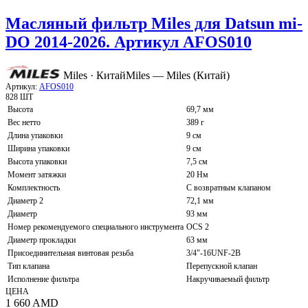
Масляный фильтр Miles для Datsun mi-
DO 2014-2026. Артикул AFOS010
Miles · Китай
Miles — Miles (Китай)
Артикул:
AFOS010
828 ШТ
Высота
69,7 мм
Вес нетто
389 г
Длина упаковки
9 см
Ширина упаковки
9 см
Высота упаковки
7,5 см
Момент затяжки
20 Нм
Комплектность
С возвратным клапаном
Диаметр 2
72,1 мм
Диаметр
93 мм
Номер рекомендуемого специального инструмента
OCS 2
Диаметр прокладки
63 мм
Присоединительная винтовая резьба
3/4"-16UNF-2B
Тип клапана
Перепускной клапан
Исполнение фильтра
Накручиваемый фильтр
ЦЕНА
1 660
AMD