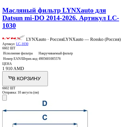
Масляный фильтр LYNXauto для
Datsun mi-DO 2014-2026. Артикул LC-
1030
LYNXauto · Россия
LYNXauto — Rossko (Россия)
Артикул:
LC-1030
6602 ШТ
Исполнение фильтра
Накручиваемый фильтр
Номер EAN/Штрих-код
4905601005576
ЦЕНА
1 910
AMD
В КОРЗИНУ
6602 ШТ
Отправка:
10 августа (пн)