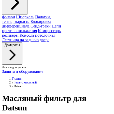
фонари
Шноркель
Палатки,
тенты, маркизы
Блокировка
дифференциала
Сенд-траки
Цепи
противоскольжения
Компрессоры,
ресиверы
Консоль потолочная
Лестница на заднюю дверь
Домкраты
Для квадроциклов
Защита и оборудование
Главная
/
Фильтр масляный
/
Datsun
Масляный
фильтр
для
Datsun