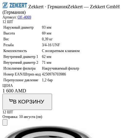
Zekkert · Германия
Zekkert — Zekkert GmbH
(Германия)
Артикул:
OF-4069
12 ШТ
Наружный диаметр
93 мм
Высота
69 мм
Вес
0,39 кг
Резьба
3/4-16 UNF
Комплектность
С возвратным клапаном
Внутренний диаметр 1
62 мм
Внутренний диаметр 2
71 мм
Исполнение фильтра
Накручиваемый фильтр
Номер EAN/Штрих-код
4250976703986
Перепускное давление
1,2 бар
ЦЕНА
1 600
AMD
В КОРЗИНУ
12 ШТ
Отправка:
10 августа (пн)