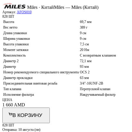
Miles · Китай
Miles — Miles (Китай)
Артикул:
AFOS010
828 ШТ
Высота
69,7 мм
Вес нетто
389 г
Длина упаковки
9 см
Ширина упаковки
9 см
Высота упаковки
7,5 см
Момент затяжки
20 Нм
Комплектность
С возвратным клапаном
Диаметр 2
72,1 мм
Диаметр
93 мм
Номер рекомендуемого специального инструмента
OCS 2
Диаметр прокладки
63 мм
Присоединительная винтовая резьба
3/4"-16UNF-2B
Тип клапана
Перепускной клапан
Исполнение фильтра
Накручиваемый фильтр
ЦЕНА
1 660
AMD
В КОРЗИНУ
828 ШТ
Отправка:
10 августа (пн)