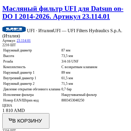
Масляный фильтр UFI для Datsun on-
DO I 2014-2026. Артикул 23.114.01
UFI · Италия
UFI — UFI Filters Hydraulics S.p.A.
(Италия)
Артикул:
23.114.01
2216 ШТ
Наружный диаметр
87 мм
Высота
73,5 мм
Резьба
3/4-16 UNF
Комплектность
С возвратным клапаном
Наружный диаметр 1
89 мм
Внутренний диаметр 1
61,5 мм
Наружный диаметр 2
71,5 мм
Давление открытия обгонного клапана
0,7 бар
Исполнение фильтра
Накручиваемый фильтр
Номер EAN/Штрих-код
8003453040250
ЦЕНА
1 810
AMD
В КОРЗИНУ
2216 ШТ