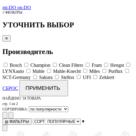
mi-DO
on-DO
// ФИЛЬТРЫ
УТОЧНИТЬ ВЫБОР
✕
Производитель
Bosch
Champion
Clean Filters
Fram
Hengst
LYNXauto
Mahle
Mahle-Knecht
Miles
Purflux
SCT-Germany
Sakura
Stellox
UFI
Zekkert
ПРИМЕНИТЬ
СБРОС
НАЙДЕНО:
34 ТОВАРА
стр. 1 из 2
СОРТИРОВКА:
▾
ФИЛЬТРЫ
▤