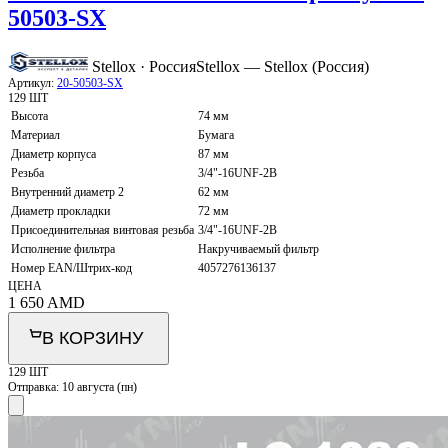
50503-SX
Stellox · Россия
Stellox — Stellox (Россия)
Артикул:
20-50503-SX
129 ШТ
Высота
74 мм
Материал
Бумага
Диаметр корпуса
87 мм
Резьба
3/4"-16UNF-2B
Внутренний диаметр 2
62 мм
Диаметр прокладки
72 мм
Присоединительная винтовая резьба
3/4"-16UNF-2B
Исполнение фильтра
Накручиваемый фильтр
Номер EAN/Штрих-код
4057276136137
ЦЕНА
1 650
AMD
В КОРЗИНУ
129 ШТ
Отправка:
10 августа (пн)