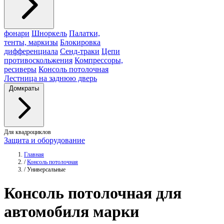
фонари
Шноркель
Палатки,
тенты, маркизы
Блокировка
дифференциала
Сенд-траки
Цепи
противоскольжения
Компрессоры,
ресиверы
Консоль потолочная
Лестница на заднюю дверь
Домкраты
Для квадроциклов
Защита и оборудование
Главная
/
Консоль потолочная
/
Универсальные
Консоль
потолочная для
автомобиля марки