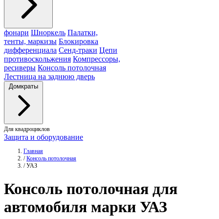
фонари
Шноркель
Палатки,
тенты, маркизы
Блокировка
дифференциала
Сенд-траки
Цепи
противоскольжения
Компрессоры,
ресиверы
Консоль потолочная
Лестница на заднюю дверь
Домкраты
Для квадроциклов
Защита и оборудование
Главная
/
Консоль потолочная
/
УАЗ
Консоль
потолочная для
автомобиля марки УАЗ