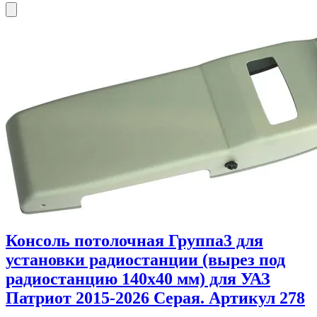
Консоль потолочная Группа3 для
установки радиостанции (вырез под
радиостанцию 140х40 мм) для УАЗ
Патриот 2015-2026 Серая. Артикул 278