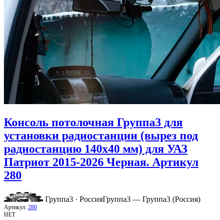
Консоль потолочная Группа3 для
установки радиостанции (вырез под
радиостанцию 140х40 мм) для УАЗ
Патриот 2015-2026 Черная. Артикул
280
Группа3 · Россия
Группа3 — Группа3 (Россия)
Артикул:
280
НЕТ