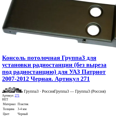
Консоль потолочная Группа3 для
установки радиостанции (без выреза
под радиостанцию) для УАЗ Патриот
2007-2012 Черная. Артикул 271
Группа3 · Россия
Группа3 — Группа3 (Россия)
Артикул:
271
НЕТ
Материал
Пластик
Толщина
3-4 мм
Цвет
Черный