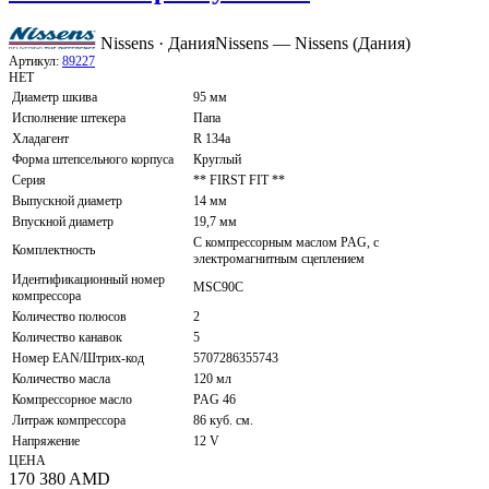
Nissens · Дания
Nissens — Nissens (Дания)
Артикул:
89227
НЕТ
Диаметр шкива
95 мм
Исполнение штекера
Папа
Хладагент
R 134a
Форма штепсельного корпуса
Круглый
Серия
** FIRST FIT **
Выпускной диаметр
14 мм
Впускной диаметр
19,7 мм
С компрессорным маслом PAG, с
Комплектность
электромагнитным сцеплением
Идентификационный номер
MSC90C
компрессора
Количество полюсов
2
Количество канавок
5
Номер EAN/Штрих-код
5707286355743
Количество масла
120 мл
Компрессорное масло
PAG 46
Литраж компрессора
86 куб. см.
Напряжение
12 V
ЦЕНА
170 380
AMD