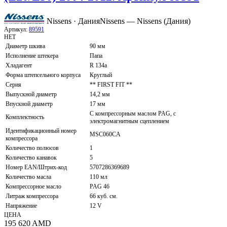
Nissens · Дания
Nissens — Nissens (Дания)
Артикул:
89591
НЕТ
Диаметр шкива
90 мм
Исполнение штекера
Папа
Хладагент
R 134a
Форма штепсельного корпуса
Круглый
Серия
** FIRST FIT **
Выпускной диаметр
14,2 мм
Впускной диаметр
17 мм
С компрессорным маслом PAG, с
Комплектность
электромагнитным сцеплением
Идентификационный номер
MSC060CA
компрессора
Количество полюсов
1
Количество канавок
5
Номер EAN/Штрих-код
5707286369689
Количество масла
110 мл
Компрессорное масло
PAG 46
Литраж компрессора
66 куб. см.
Напряжение
12 V
ЦЕНА
195 620
AMD