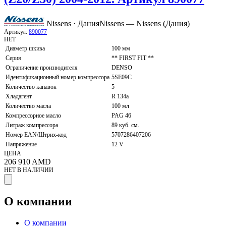
Nissens · Дания
Nissens — Nissens (Дания)
Артикул:
890077
НЕТ
Диаметр шкива
100 мм
Серия
** FIRST FIT **
Ограничение производителя
DENSO
Идентификационный номер компрессора
5SE09C
Количество канавок
5
Хладагент
R 134a
Количество масла
100 мл
Компрессорное масло
PAG 46
Литраж компрессора
89 куб. см.
Номер EAN/Штрих-код
5707286407206
Напряжение
12 V
ЦЕНА
206 910
AMD
НЕТ В НАЛИЧИИ
О компании
О компании