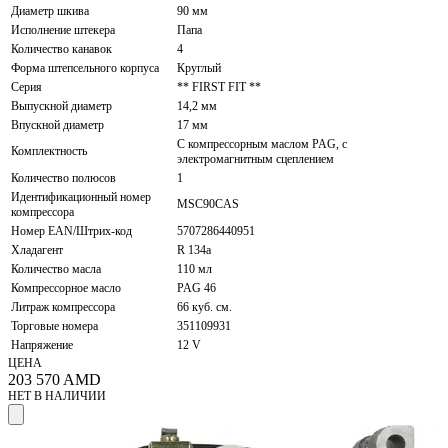
Диаметр шкива
90 мм
Исполнение штекера
Папа
Количество канавок
4
Форма штепсельного корпуса
Круглый
Серия
** FIRST FIT **
Выпускной диаметр
14,2 мм
Впускной диаметр
17 мм
С компрессорным маслом PAG, с
Комплектность
электромагнитным сцеплением
Количество полюсов
1
Идентификационный номер
MSC90CAS
компрессора
Номер EAN/Штрих-код
5707286440951
Хладагент
R 134a
Количество масла
110 мл
Компрессорное масло
PAG 46
Литраж компрессора
66 куб. см.
Торговые номера
351109931
Напряжение
12 V
ЦЕНА
203 570
AMD
НЕТ В НАЛИЧИИ