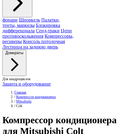
фонари
Шноркель
Палатки,
тенты, маркизы
Блокировка
дифференциала
Сенд-траки
Цепи
противоскольжения
Компрессоры,
ресиверы
Консоль потолочная
Лестница на заднюю дверь
Домкраты
Для квадроциклов
Защита и оборудование
Главная
/
Компрессор кондиционера
/
Mitsubishi
/
Colt
Компрессор
кондиционера
для Mitsubishi Colt