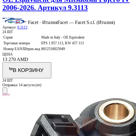
2006-2026. Артикул 9.3113
Facet · Италия
Facet — Facet S.r.l. (Италия)
Артикул:
9.3113
24 ШТ
Серия
Made in Italy - OE Equivalent
Торговые номера
EPS 1.957.113, KW 457 113
Номер EAN/Штрих-код
8012510025949
ЦЕНА
13 270
AMD
В КОРЗИНУ
24 ШТ
Отправка:
14 августа (пт)