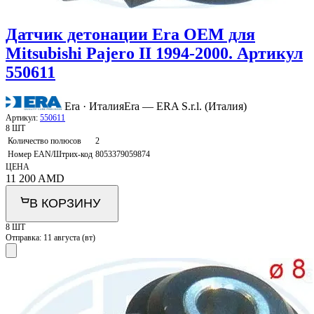
Датчик детонации Era OEM для
Mitsubishi Pajero II 1994-2000. Артикул
550611
Era · Италия
Era — ERA S.r.l. (Италия)
Артикул:
550611
8 ШТ
Количество полюсов
2
Номер EAN/Штрих-код
8053379059874
ЦЕНА
11 200
AMD
В КОРЗИНУ
8 ШТ
Отправка:
11 августа (вт)