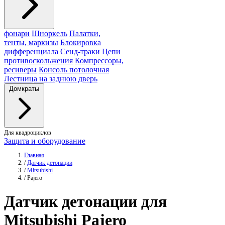
фонари
Шноркель
Палатки,
тенты, маркизы
Блокировка
дифференциала
Сенд-траки
Цепи
противоскольжения
Компрессоры,
ресиверы
Консоль потолочная
Лестница на заднюю дверь
Домкраты
Для квадроциклов
Защита и оборудование
Главная
/
Датчик детонации
/
Mitsubishi
/
Pajero
Датчик
детонации для
Mitsubishi Pajero