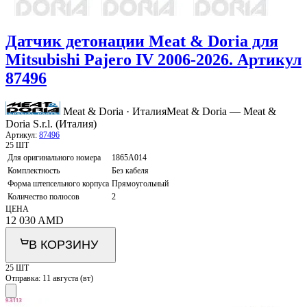
Датчик детонации Meat & Doria для
Mitsubishi Pajero IV 2006-2026. Артикул
87496
Meat & Doria · Италия
Meat & Doria — Meat &
Doria S.r.l. (Италия)
Артикул:
87496
25 ШТ
Для оригинального номера
1865A014
Комплектность
Без кабеля
Форма штепсельного корпуса
Прямоугольный
Количество полюсов
2
ЦЕНА
12 030
AMD
В КОРЗИНУ
25 ШТ
Отправка:
11 августа (вт)