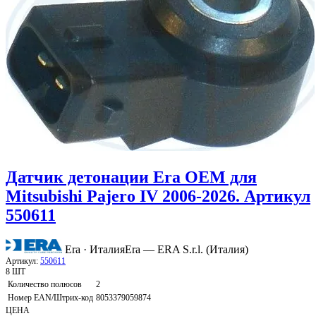
Датчик детонации Era OEM для
Mitsubishi Pajero IV 2006-2026. Артикул
550611
Era · Италия
Era — ERA S.r.l. (Италия)
Артикул:
550611
8 ШТ
Количество полюсов
2
Номер EAN/Штрих-код
8053379059874
ЦЕНА