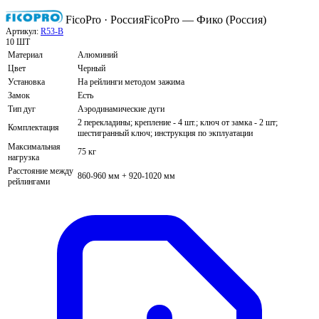
FicoPro · Россия
FicoPro — Фико (Россия)
Артикул:
R53-B
10 ШТ
Материал
Алюминий
Цвет
Черный
Установка
На рейлинги методом зажима
Замок
Есть
Тип дуг
Аэродинамические дуги
2 перекладины; крепление - 4 шт.; ключ от замка - 2 шт;
Комплектация
шестигранный ключ; инструкция по экплуатации
Максимальная
75 кг
нагрузка
Расстояние между
860-960 мм + 920-1020 мм
рейлингами