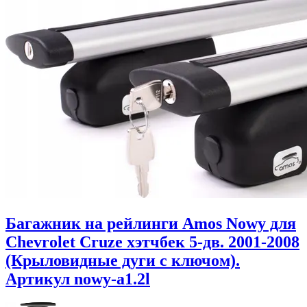
Багажник на рейлинги Amos Nowy для
Chevrolet Cruze хэтчбек 5-дв. 2001-2008
(Крыловидные дуги с ключом).
Артикул nowy-a1.2l