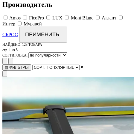
Производитель
Amos
FicoPro
LUX
Mont Blanc
Атлант
Интер
Муравей
ПРИМЕНИТЬ
СБРОС
НАЙДЕНО:
123 ТОВАРА
стр. 1 из 5
СОРТИРОВКА:
▾
ФИЛЬТРЫ
▤