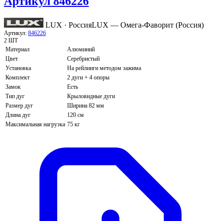
Артикул 846226
LUX · Россия
LUX — Омега-Фаворит (Россия)
Артикул:
846226
2 ШТ
Материал
Алюминий
Цвет
Серебристый
Установка
На рейлинги методом зажима
Комплект
2 дуги + 4 опоры
Замок
Есть
Тип дуг
Крыловидные дуги
Размер дуг
Ширина 82 мм
Длина дуг
120 см
Максимальная нагрузка
75 кг