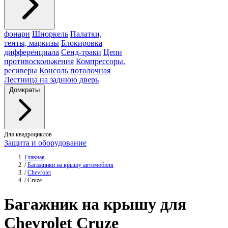
фонари
Шноркель
Палатки,
тенты, маркизы
Блокировка
дифференциала
Сенд-траки
Цепи
противоскольжения
Компрессоры,
ресиверы
Консоль потолочная
Лестница на заднюю дверь
Домкраты
Для квадроциклов
Защита и оборудование
Главная
/
Багажники на крышу автомобиля
/
Chevrolet
/
Cruze
Багажник
на крышу для
Chevrolet Cruze