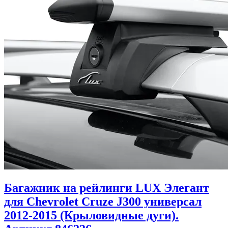
Багажник на рейлинги LUX Элегант
для Chevrolet Cruze J300 универсал
2012-2015 (Крыловидные дуги).