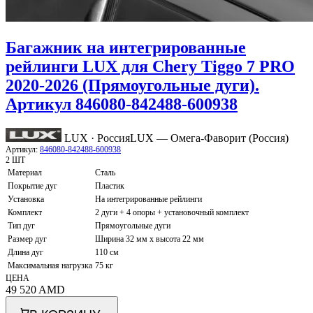
Багажник на интегрированные
рейлинги LUX для Chery Tiggo 7 PRO
2020-2026 (Прямоугольные дуги).
Артикул 846080-842488-600938
LUX · Россия
LUX — Омега-Фаворит (Россия)
Артикул:
846080-842488-600938
2 ШТ
Материал
Сталь
Покрытие дуг
Пластик
Установка
На интегрированные рейлинги
Комплект
2 дуги + 4 опоры + установочный комплект
Тип дуг
Прямоугольные дуги
Размер дуг
Ширина 32 мм х высота 22 мм
Длина дуг
110 см
Максимальная нагрузка
75 кг
ЦЕНА
49 520
AMD