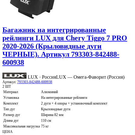
Багажник на интегрированные
рейлинги LUX для Chery Tiggo 7 PRO
2020-2026 (Крыловидные дуги
ЧЕРНЫЕ). Артикул 793303-842488-
600938
LUX · Россия
LUX — Омега-Фаворит (Россия)
Артикул:
793303-842488-600938
2 ШТ
Материал
Алюминий
Установка
На интегрированные рейлинги
Комплект
2 дуги + 4 опоры + установочный комплект
Тип дуг
Крыловидные дуги
Размер дуг
Ширина 82 мм
Длина дуг
110 см
Максимальная нагрузка
75 кг
ЦЕНА