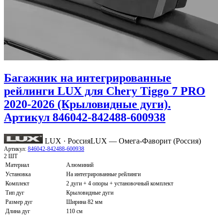
Багажник на интегрированные
рейлинги LUX для Chery Tiggo 7 PRO
2020-2026 (Крыловидные дуги).
Артикул 846042-842488-600938
LUX · Россия
LUX — Омега-Фаворит (Россия)
Артикул:
846042-842488-600938
2 ШТ
Материал
Алюминий
Установка
На интегрированные рейлинги
Комплект
2 дуги + 4 опоры + установочный комплект
Тип дуг
Крыловидные дуги
Размер дуг
Ширина 82 мм
Длина дуг
110 см