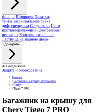
фонари
Шноркель
Палатки,
тенты, маркизы
Блокировка
дифференциала
Сенд-траки
Цепи
противоскольжения
Компрессоры,
ресиверы
Консоль потолочная
Лестница на заднюю дверь
Домкраты
Для квадроциклов
Защита и оборудование
Главная
/
Багажники на крышу автомобиля
/
Chery
/
Tiggo 7 PRO
Багажник
на крышу для
Chery Tiggo 7 PRO