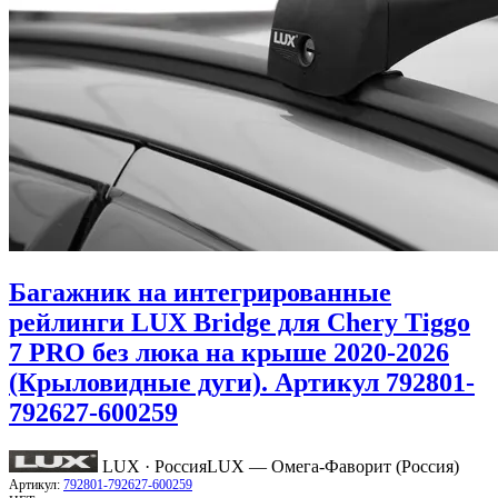
Багажник на интегрированные
рейлинги LUX Bridge для Chery Tiggo
7 PRO без люка на крыше 2020-2026
(Крыловидные дуги). Артикул 792801-
792627-600259
LUX · Россия
LUX — Омега-Фаворит (Россия)
Артикул:
792801-792627-600259