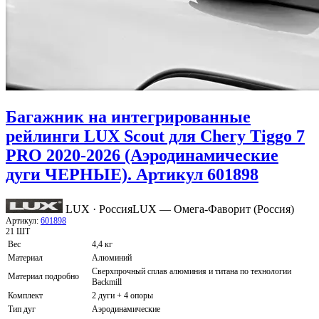
Багажник на интегрированные
рейлинги LUX Scout для Chery Tiggo 7
PRO 2020-2026 (Аэродинамические
дуги ЧЕРНЫЕ). Артикул 601898
LUX · Россия
LUX — Омега-Фаворит (Россия)
Артикул:
601898
21 ШТ
Вес
4,4 кг
Материал
Алюминий
Сверхпрочный сплав алюминия и титана по технологии
Материал подробно
Backmill
Комплект
2 дуги + 4 опоры
Тип дуг
Аэродинамические