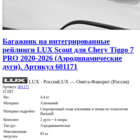
Багажник на интегрированные
рейлинги LUX Scout для Chery Tiggo 7
PRO 2020-2026 (Аэродинамические
дуги). Артикул 601171
LUX · Россия
LUX — Омега-Фаворит (Россия)
Артикул:
601171
25 ШТ
Вес
4,4 кг
Материал
Алюминий
Сверхпрочный сплав алюминия и титана по технологии
Материал подробно
Backmill
Комплект
2 дуги + 4 опоры
Тип дуг
Аэродинамические
Максимальная
85 кг
нагрузка