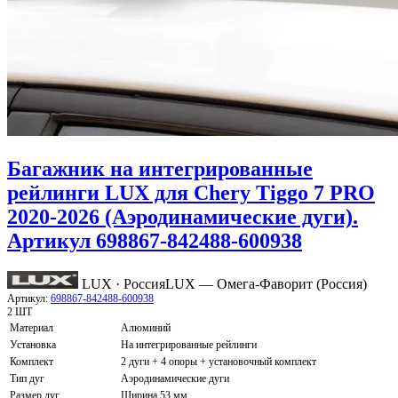
Багажник на интегрированные
рейлинги LUX для Chery Tiggo 7 PRO
2020-2026 (Аэродинамические дуги).
Артикул 698867-842488-600938
LUX · Россия
LUX — Омега-Фаворит (Россия)
Артикул:
698867-842488-600938
2 ШТ
Материал
Алюминий
Установка
На интегрированные рейлинги
Комплект
2 дуги + 4 опоры + установочный комплект
Тип дуг
Аэродинамические дуги
Размер дуг
Ширина 53 мм