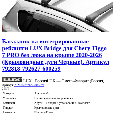
Багажник на интегрированные
рейлинги LUX Bridge для Chery Tiggo
7 PRO без люка на крыше 2020-2026
(Крыловидные дуги Черные). Артикул
792818-792627-600259
LUX · Россия
LUX — Омега-Фаворит (Россия)
Артикул:
792818-792627-600259
2 ШТ
Материал
Алюминий
Установка
На интегрированные рейлинги
Комплект
2 дуги + 4 опоры + установочный комплект
Тип дуг
Крыловидные дуги
Размер дуг
Ширина 82 мм