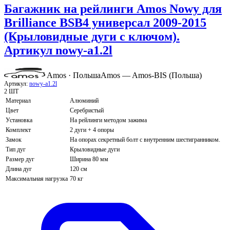
Багажник на рейлинги Amos Nowy для
Brilliance BSB4 универсал 2009-2015
(Крыловидные дуги с ключом).
Артикул nowy-a1.2l
Amos · Польша
Amos — Amos-BIS (Польша)
Артикул:
nowy-a1.2l
2 ШТ
Материал
Алюминий
Цвет
Серебристый
Установка
На рейлинги методом зажима
Комплект
2 дуги + 4 опоры
Замок
На опорах секретный болт с внутренним шестигранником.
Тип дуг
Крыловидные дуги
Размер дуг
Ширина 80 мм
Длина дуг
120 см
Максимальная нагрузка
70 кг