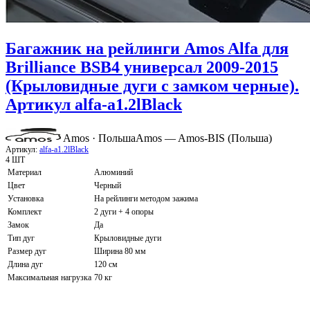
Багажник на рейлинги Amos Alfa для
Brilliance BSB4 универсал 2009-2015
(Крыловидные дуги с замком черные).
Артикул alfa-a1.2lBlack
Amos · Польша
Amos — Amos-BIS (Польша)
Артикул:
alfa-a1.2lBlack
4 ШТ
Материал
Алюминий
Цвет
Черный
Установка
На рейлинги методом зажима
Комплект
2 дуги + 4 опоры
Замок
Да
Тип дуг
Крыловидные дуги
Размер дуг
Ширина 80 мм
Длина дуг
120 см
Максимальная нагрузка
70 кг