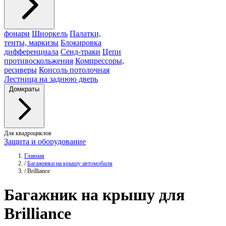
фонари
Шноркель
Палатки,
тенты, маркизы
Блокировка
дифференциала
Сенд-траки
Цепи
противоскольжения
Компрессоры,
ресиверы
Консоль потолочная
Лестница на заднюю дверь
Домкраты
Для квадроциклов
Защита и оборудование
Главная
/
Багажники на крышу автомобиля
/
Brilliance
Багажник
на крышу для
Brilliance