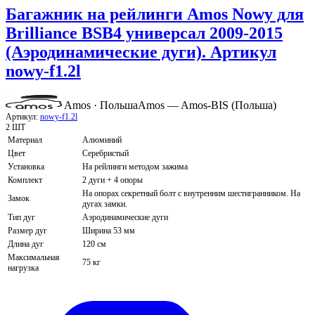
Багажник на рейлинги Amos Nowy для
Brilliance BSB4 универсал 2009-2015
(Аэродинамические дуги). Артикул
nowy-f1.2l
Amos · Польша
Amos — Amos-BIS (Польша)
Артикул:
nowy-f1.2l
2 ШТ
Материал
Алюминий
Цвет
Серебристый
Установка
На рейлинги методом зажима
Комплект
2 дуги + 4 опоры
На опорах секретный болт с внутренним шестигранником. На
Замок
дугах замки.
Тип дуг
Аэродинамические дуги
Размер дуг
Ширина 53 мм
Длина дуг
120 см
Максимальная
75 кг
нагрузка