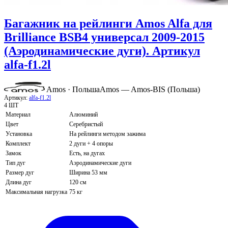
Багажник на рейлинги Amos Alfa для
Brilliance BSB4 универсал 2009-2015
(Аэродинамические дуги). Артикул
alfa-f1.2l
Amos · Польша
Amos — Amos-BIS (Польша)
Артикул:
alfa-f1.2l
4 ШТ
Материал
Алюминий
Цвет
Серебристый
Установка
На рейлинги методом зажима
Комплект
2 дуги + 4 опоры
Замок
Есть, на дугах
Тип дуг
Аэродинамические дуги
Размер дуг
Ширина 53 мм
Длина дуг
120 см
Максимальная нагрузка
75 кг