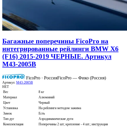
Багажные поперечины FicoPro на
интегрированные рейлинги BMW X6
(F16) 2015-2019 ЧЕРНЫЕ. Артикул
M43-2005B
FicoPro · Россия
FicoPro — Фико (Россия)
Артикул:
M43-2005B
НЕТ
Вес
8 кг
Материал
Алюминий
Цвет
Черный
Установка
На рейлинги методом зажима
Замок
Есть
Тип дуг
Аэродинамические дуги
Комплектация
Поперечины 2 шт; крепление - 4 шт.; инструкция