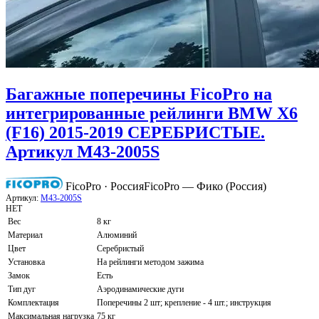
Багажные поперечины FicoPro на
интегрированные рейлинги BMW X6
(F16) 2015-2019 СЕРЕБРИСТЫЕ.
Артикул M43-2005S
FicoPro · Россия
FicoPro — Фико (Россия)
Артикул:
M43-2005S
НЕТ
Вес
8 кг
Материал
Алюминий
Цвет
Серебристый
Установка
На рейлинги методом зажима
Замок
Есть
Тип дуг
Аэродинамические дуги
Комплектация
Поперечины 2 шт; крепление - 4 шт.; инструкция
Максимальная нагрузка
75 кг