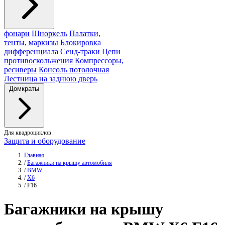
фонари
Шноркель
Палатки,
тенты, маркизы
Блокировка
дифференциала
Сенд-траки
Цепи
противоскольжения
Компрессоры,
ресиверы
Консоль потолочная
Лестница на заднюю дверь
Домкраты
Для квадроциклов
Защита и оборудование
Главная
/
Багажники на крышу автомобиля
/
BMW
/
X6
/
F16
Багажники
на крышу