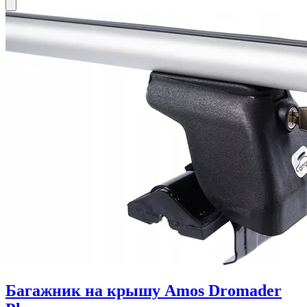
Багажник на крышу Amos Dromader