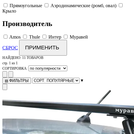
Прямоугольные
Аэродинамические (ромб, овал)
Крыло
Производитель
Amos
Thule
Интер
Муравей
ПРИМЕНИТЬ
СБРОС
НАЙДЕНО:
11 ТОВАРОВ
стр. 1 из 1
СОРТИРОВКА:
▾
ФИЛЬТРЫ
▤