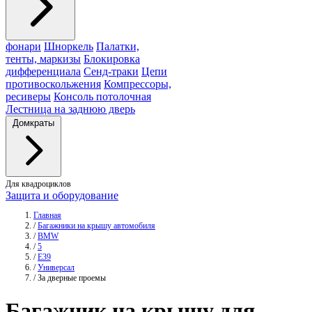
фонари
Шноркель
Палатки,
тенты, маркизы
Блокировка
дифференциала
Сенд-траки
Цепи
противоскольжения
Компрессоры,
ресиверы
Консоль потолочная
Лестница на заднюю дверь
Домкраты
Для квадроциклов
Защита и оборудование
Главная
/
Багажники на крышу автомобиля
/
BMW
/
5
/
E39
/
Универсал
/
За дверные проемы
Багажник
на крышу для