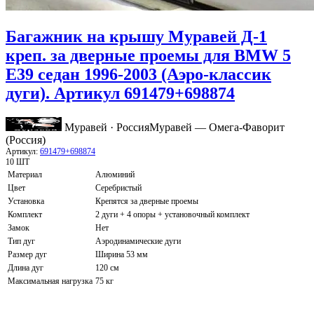
Багажник на крышу Муравей Д-1
креп. за дверные проемы для BMW 5
Е39 седан 1996-2003 (Аэро-классик
дуги). Артикул 691479+698874
Муравей · Россия
Муравей — Омега-Фаворит
(Россия)
Артикул:
691479+698874
10 ШТ
Материал
Алюминий
Цвет
Серебристый
Установка
Крепятся за дверные проемы
Комплект
2 дуги + 4 опоры + установочный комплект
Замок
Нет
Тип дуг
Аэродинамические дуги
Размер дуг
Ширина 53 мм
Длина дуг
120 см
Максимальная нагрузка
75 кг