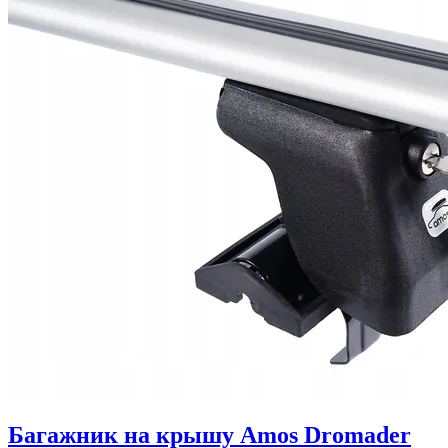
Багажник на крышу Amos Dromader