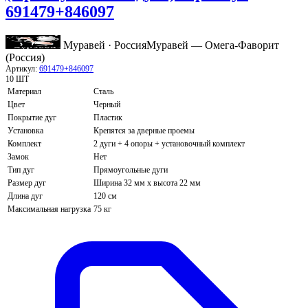
691479+846097
Муравей · Россия
Муравей — Омега-Фаворит
(Россия)
Артикул:
691479+846097
10 ШТ
Материал
Сталь
Цвет
Черный
Покрытие дуг
Пластик
Установка
Крепятся за дверные проемы
Комплект
2 дуги + 4 опоры + установочный комплект
Замок
Нет
Тип дуг
Прямоугольные дуги
Размер дуг
Ширина 32 мм х высота 22 мм
Длина дуг
120 см
Максимальная нагрузка
75 кг