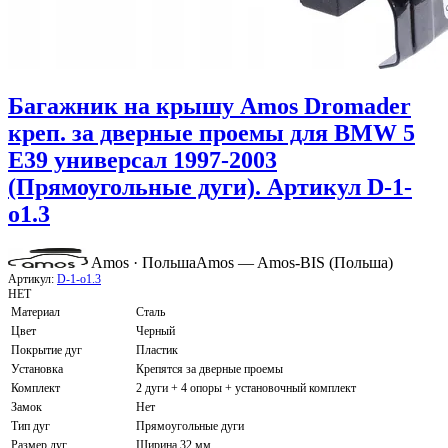
Багажник на крышу Amos Dromader
креп. за дверные проемы для BMW 5
E39 универсал 1997-2003
(Прямоугольные дуги). Артикул D-1-
o1.3
Amos · Польша
Amos — Amos-BIS (Польша)
Артикул:
D-1-o1.3
НЕТ
Материал
Сталь
Цвет
Черный
Покрытие дуг
Пластик
Установка
Крепятся за дверные проемы
Комплект
2 дуги + 4 опоры + установочный комплект
Замок
Нет
Тип дуг
Прямоугольные дуги
Размер дуг
Ширина 32 мм