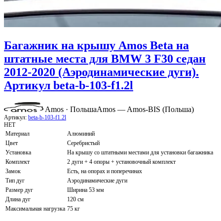
Багажник на крышу Amos Beta на
штатные места для BMW 3 F30 седан
2012-2020 (Аэродинамические дуги).
Артикул beta-b-103-f1.2l
Amos · Польша
Amos — Amos-BIS (Польша)
Артикул:
beta-b-103-f1.2l
НЕТ
Материал
Алюминий
Цвет
Серебристый
Установка
На крышу со штатными местами для установки багажника
Комплект
2 дуги + 4 опоры + установочный комплект
Замок
Есть, на опорах и поперечинах
Тип дуг
Аэродинамические дуги
Размер дуг
Ширина 53 мм
Длина дуг
120 см
Максимальная нагрузка
75 кг