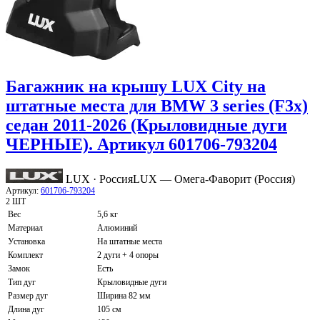
Багажник на крышу LUX City на
штатные места для BMW 3 series (F3x)
седан 2011-2026 (Крыловидные дуги
ЧЕРНЫЕ). Артикул 601706-793204
LUX · Россия
LUX — Омега-Фаворит (Россия)
Артикул:
601706-793204
2 ШТ
Вес
5,6 кг
Материал
Алюминий
Установка
На штатные места
Комплект
2 дуги + 4 опоры
Замок
Есть
Тип дуг
Крыловидные дуги
Размер дуг
Ширина 82 мм
Длина дуг
105 см