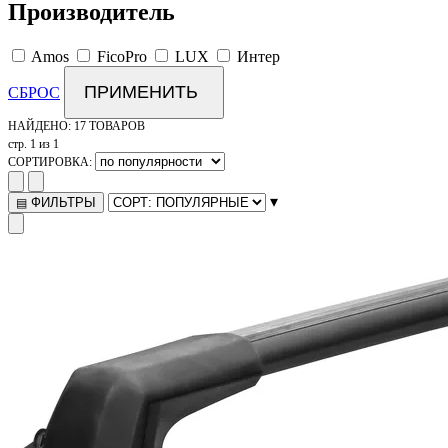
Производитель
Amos
FicoPro
LUX
Интер
ПРИМЕНИТЬ
СБРОС
НАЙДЕНО:
17 ТОВАРОВ
стр. 1 из 1
СОРТИРОВКА:
▾
ФИЛЬТРЫ
▤