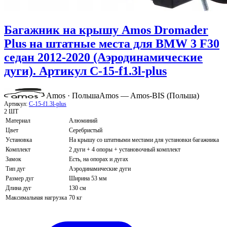
Багажник на крышу Amos Dromader
Plus на штатные места для BMW 3 F30
седан 2012-2020 (Аэродинамические
дуги). Артикул C-15-f1.3l-plus
Amos · Польша
Amos — Amos-BIS (Польша)
Артикул:
C-15-f1.3l-plus
2 ШТ
Материал
Алюминий
Цвет
Серебристый
Установка
На крышу со штатными местами для установки багажника
Комплект
2 дуги + 4 опоры + установочный комплект
Замок
Есть, на опорах и дугах
Тип дуг
Аэродинамические дуги
Размер дуг
Ширина 53 мм
Длина дуг
130 см
Максимальная нагрузка
70 кг