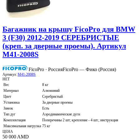
Багажник на крышу FicoPro для BMW
3 (F30) 2012-2019 СЕРЕБРИСТЫЕ
(креп. за дверные проемы). Артикул
M41-2008S
FicoPro · Россия
FicoPro — Фико (Россия)
Артикул:
M41-2008S
НЕТ
Вес
8 кг
Материал
Алюминий
Цвет
Серебристый
Установка
За дверные проемы
Замок
Есть
Тип дуг
Аэродинамические дуги
Комплектация
Поперечины 2 шт; крепление - 4 шт.; инструкция
Максимальная нагрузка
75 кг
ЦЕНА
50 000
AMD