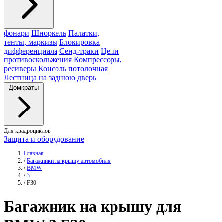
фонари
Шноркель
Палатки,
тенты, маркизы
Блокировка
дифференциала
Сенд-траки
Цепи
противоскольжения
Компрессоры,
ресиверы
Консоль потолочная
Лестница на заднюю дверь
Домкраты
Для квадроциклов
Защита и оборудование
Главная
/
Багажники на крышу автомобиля
/
BMW
/
3
/
F30
Багажник
на крышу для