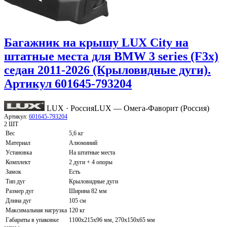
Багажник на крышу LUX City на
штатные места для BMW 3 series (F3x)
седан 2011-2026 (Крыловидные дуги).
Артикул 601645-793204
LUX · Россия
LUX — Омега-Фаворит (Россия)
Артикул:
601645-793204
2 ШТ
Вес
5,6 кг
Материал
Алюминий
Установка
На штатные места
Комплект
2 дуги + 4 опоры
Замок
Есть
Тип дуг
Крыловидные дуги
Размер дуг
Ширина 82 мм
Длина дуг
105 см
Максимальная нагрузка
120 кг
Габариты в упаковке
1100х215х96 мм, 270х150х65 мм