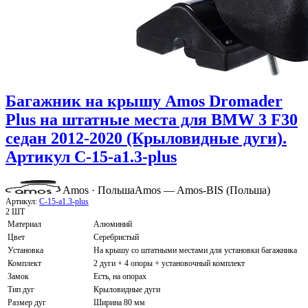
Багажник на крышу Amos Dromader
Plus на штатные места для BMW 3 F30
седан 2012-2020 (Крыловидные дуги).
Артикул C-15-a1.3-plus
Amos · Польша
Amos — Amos-BIS (Польша)
Артикул:
C-15-a1.3-plus
2 ШТ
Материал
Алюминий
Цвет
Серебристый
Установка
На крышу со штатными местами для установки багажника
Комплект
2 дуги + 4 опоры + установочный комплект
Замок
Есть, на опорах
Тип дуг
Крыловидные дуги
Размер дуг
Ширина 80 мм