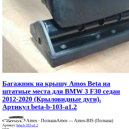
Багажник на крышу Amos Beta на
штатные места для BMW 3 F30 седан
2012-2020 (Крыловидные дуги).
Артикул beta-b-103-a1.2
Amos · Польша
Amos — Amos-BIS (Польша)
Артикул:
beta-b-103-a1.2