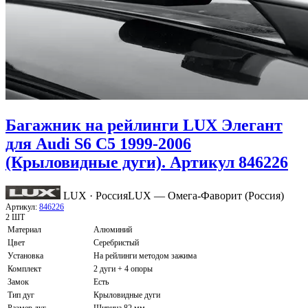
Багажник на рейлинги LUX Элегант
для Audi S6 С5 1999-2006
(Крыловидные дуги). Артикул 846226
LUX · Россия
LUX — Омега-Фаворит (Россия)
Артикул:
846226
2 ШТ
Материал
Алюминий
Цвет
Серебристый
Установка
На рейлинги методом зажима
Комплект
2 дуги + 4 опоры
Замок
Есть
Тип дуг
Крыловидные дуги
Размер дуг
Ширина 82 мм