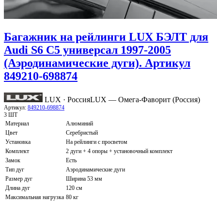
Багажник на рейлинги LUX БЭЛТ для
Audi S6 C5 универсал 1997-2005
(Аэродинамические дуги). Артикул
849210-698874
LUX · Россия
LUX — Омега-Фаворит (Россия)
Артикул:
849210-698874
3 ШТ
Материал
Алюминий
Цвет
Серебристый
Установка
На рейлинги с просветом
Комплект
2 дуги + 4 опоры + установочный комплект
Замок
Есть
Тип дуг
Аэродинамические дуги
Размер дуг
Ширина 53 мм
Длина дуг
120 см
Максимальная нагрузка
80 кг