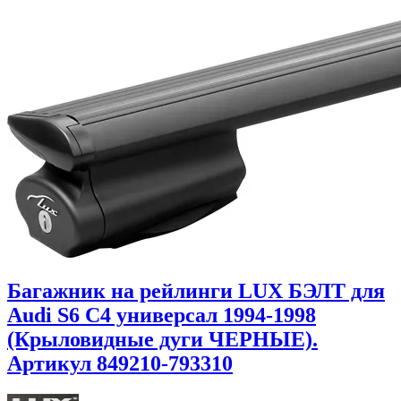
Багажник на рейлинги LUX БЭЛТ для
Audi S6 C4 универсал 1994-1998
(Крыловидные дуги ЧЕРНЫЕ).
Артикул 849210-793310