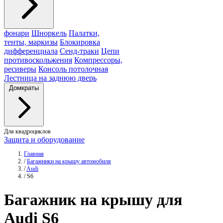
фонари
Шноркель
Палатки,
тенты, маркизы
Блокировка
дифференциала
Сенд-траки
Цепи
противоскольжения
Компрессоры,
ресиверы
Консоль потолочная
Лестница на заднюю дверь
Домкраты
Для квадроциклов
Защита и оборудование
Главная
/
Багажники на крышу автомобиля
/
Audi
/
S6
Багажник
на крышу для
Audi S6