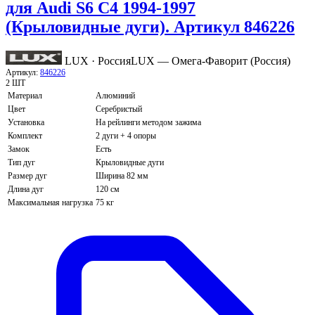
для Audi S6 С4 1994-1997
(Крыловидные дуги). Артикул 846226
LUX · Россия
LUX — Омега-Фаворит (Россия)
Артикул:
846226
2 ШТ
Материал
Алюминий
Цвет
Серебристый
Установка
На рейлинги методом зажима
Комплект
2 дуги + 4 опоры
Замок
Есть
Тип дуг
Крыловидные дуги
Размер дуг
Ширина 82 мм
Длина дуг
120 см
Максимальная нагрузка
75 кг