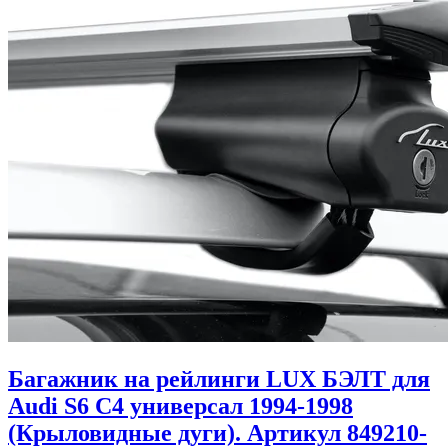
Багажник на рейлинги LUX БЭЛТ для
Audi S6 C4 универсал 1994-1998
(Крыловидные дуги). Артикул 849210-