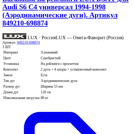
Audi S6 C4 универсал 1994-1998
(Аэродинамические дуги). Артикул
849210-698874
LUX · Россия
LUX — Омега-Фаворит (Россия)
Артикул:
849210-698874
3 ШТ
Материал
Алюминий
Цвет
Серебристый
Установка
На рейлинги с просветом
Комплект
2 дуги + 4 опоры + установочный комплект
Замок
Есть
Тип дуг
Аэродинамические дуги
Размер дуг
Ширина 53 мм
Длина дуг
120 см
Максимальная нагрузка
80 кг