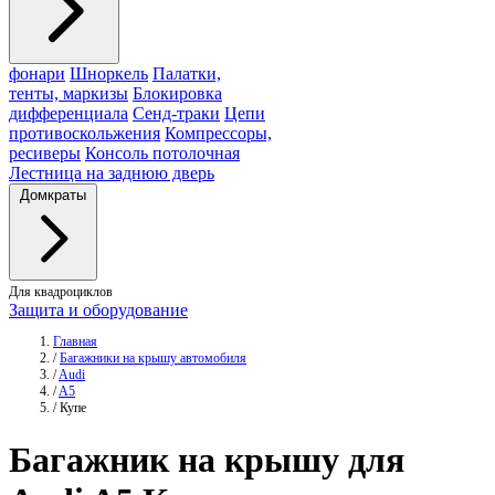
фонари
Шноркель
Палатки,
тенты, маркизы
Блокировка
дифференциала
Сенд-траки
Цепи
противоскольжения
Компрессоры,
ресиверы
Консоль потолочная
Лестница на заднюю дверь
Домкраты
Для квадроциклов
Защита и оборудование
Главная
/
Багажники на крышу автомобиля
/
Audi
/
A5
/
Купе
Багажник
на крышу для