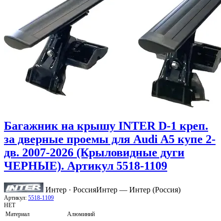
Багажник на крышу INTER D-1 креп.
за дверные проемы для Audi A5 купе 2-
дв. 2007-2026 (Крыловидные дуги
ЧЕРНЫЕ). Артикул 5518-1109
Интер · Россия
Интер — Интер (Россия)
Артикул:
5518-1109
НЕТ
Материал
Алюминий