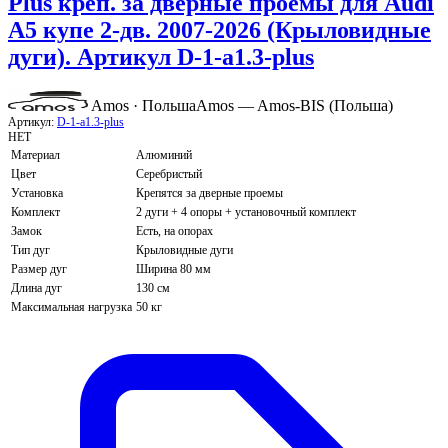
Plus креп. за дверные проемы для Audi
A5 купе 2-дв. 2007-2026 (Крыловидные
дуги). Артикул D-1-a1.3-plus
Amos · Польша
Amos — Amos-BIS (Польша)
Артикул:
D-1-a1.3-plus
НЕТ
Материал
Алюминий
Цвет
Серебристый
Установка
Крепятся за дверные проемы
Комплект
2 дуги + 4 опоры + установочный комплект
Замок
Есть, на опорах
Тип дуг
Крыловидные дуги
Размер дуг
Ширина 80 мм
Длина дуг
130 см
Максимальная нагрузка
50 кг