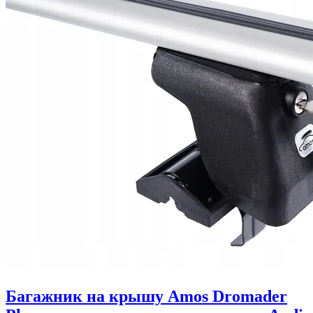
Багажник на крышу Amos Dromader