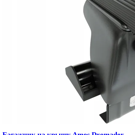
Багажник на крышу Amos Dromader