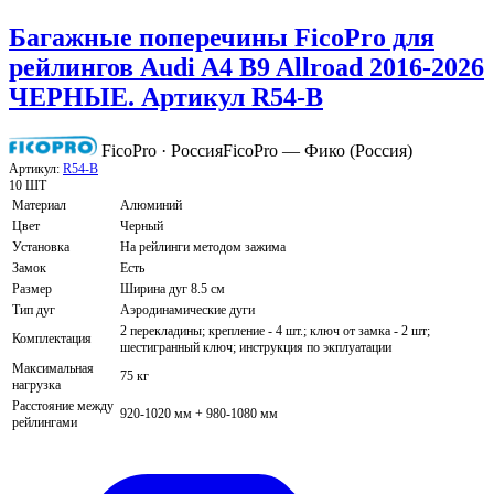
Багажные поперечины FicoPro для
рейлингов Audi A4 B9 Allroad 2016-2026
ЧЕРНЫЕ. Артикул R54-B
FicoPro · Россия
FicoPro — Фико (Россия)
Артикул:
R54-B
10 ШТ
Материал
Алюминий
Цвет
Черный
Установка
На рейлинги методом зажима
Замок
Есть
Размер
Ширина дуг 8.5 см
Тип дуг
Аэродинамические дуги
2 перекладины; крепление - 4 шт.; ключ от замка - 2 шт;
Комплектация
шестигранный ключ; инструкция по экплуатации
Максимальная
75 кг
нагрузка
Расстояние между
920-1020 мм + 980-1080 мм
рейлингами