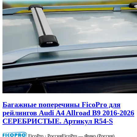
Багажные поперечины FicoPro для
рейлингов Audi A4 Allroad B9 2016-2026
СЕРЕБРИСТЫЕ. Артикул R54-S
FicoPro · Россия
FicoPro — Фико (Россия)