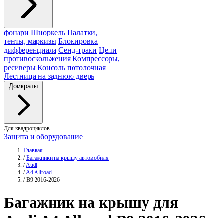
фонари
Шноркель
Палатки,
тенты, маркизы
Блокировка
дифференциала
Сенд-траки
Цепи
противоскольжения
Компрессоры,
ресиверы
Консоль потолочная
Лестница на заднюю дверь
Домкраты
Для квадроциклов
Защита и оборудование
Главная
/
Багажники на крышу автомобиля
/
Audi
/
A4 Allroad
/
B9 2016-2026
Багажник
на крышу для