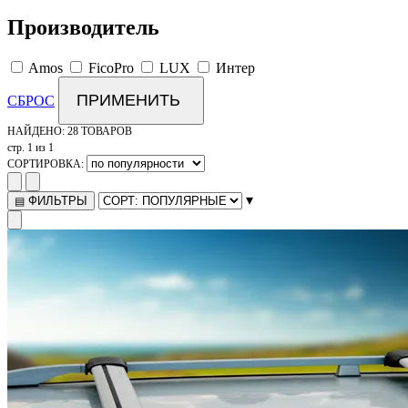
Производитель
Amos
FicoPro
LUX
Интер
ПРИМЕНИТЬ
СБРОС
НАЙДЕНО:
28 ТОВАРОВ
стр. 1 из 1
СОРТИРОВКА:
▾
ФИЛЬТРЫ
▤