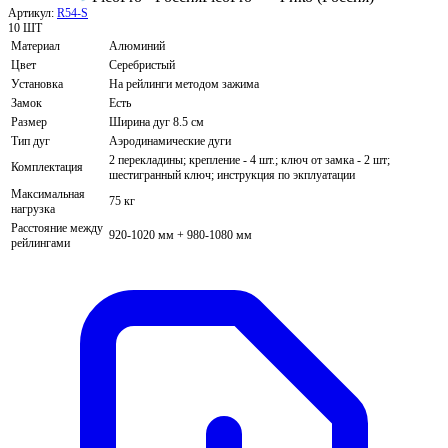
Артикул:
R54-S
10 ШТ
Материал
Алюминий
Цвет
Серебристый
Установка
На рейлинги методом зажима
Замок
Есть
Размер
Ширина дуг 8.5 см
Тип дуг
Аэродинамические дуги
2 перекладины; крепление - 4 шт.; ключ от замка - 2 шт;
Комплектация
шестигранный ключ; инструкция по экплуатации
Максимальная
75 кг
нагрузка
Расстояние между
920-1020 мм + 980-1080 мм
рейлингами