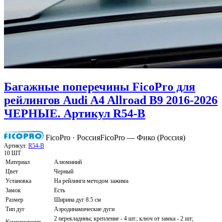
Багажные поперечины FicoPro для
рейлингов Audi A4 Allroad B9 2016-2026
ЧЕРНЫЕ. Артикул R54-B
FicoPro · Россия
FicoPro — Фико (Россия)
Артикул:
R54-B
10 ШТ
Материал
Алюминий
Цвет
Черный
Установка
На рейлинги методом зажима
Замок
Есть
Размер
Ширина дуг 8.5 см
Тип дуг
Аэродинамические дуги
2 перекладины; крепление - 4 шт.; ключ от замка - 2 шт;