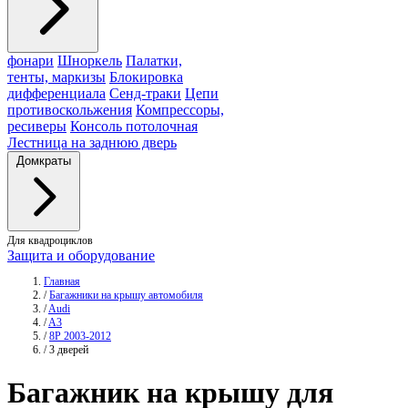
фонари
Шноркель
Палатки,
тенты, маркизы
Блокировка
дифференциала
Сенд-траки
Цепи
противоскольжения
Компрессоры,
ресиверы
Консоль потолочная
Лестница на заднюю дверь
Домкраты
Для квадроциклов
Защита и оборудование
Главная
/
Багажники на крышу автомобиля
/
Audi
/
A3
/
8P 2003-2012
/
3 дверей
Багажник
на крышу для