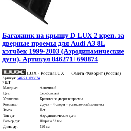
Багажник на крышу D-LUX 2 креп. за
дверные проемы для Audi A3 8L
хэтчбек 1999-2003 (Аэродинамические
дуги). Артикул 846271+698874
LUX · Россия
LUX — Омега-Фаворит (Россия)
Артикул:
846271+698874
7 ШТ
Материал
Алюминий
Цвет
Серебристый
Установка
Крепятся за дверные проемы
Комплект
2 дуги + 4 опоры + установочный комплект
Замок
Нет
Тип дуг
Аэродинамические дуги
Размер дуг
Ширина 53 мм
Длина дуг
120 см