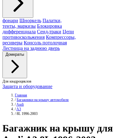
фонари
Шноркель
Палатки,
тенты, маркизы
Блокировка
дифференциала
Сенд-траки
Цепи
противоскольжения
Компрессоры,
ресиверы
Консоль потолочная
Лестница на заднюю дверь
Домкраты
Для квадроциклов
Защита и оборудование
Главная
/
Багажники на крышу автомобиля
/
Audi
/
A3
/
8L 1996-2003
Багажник
на крышу для