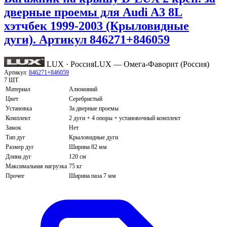
дверные проемы для Audi A3 8L
хэтчбек 1999-2003 (Крыловидные
дуги). Артикул 846271+846059
LUX · Россия
LUX — Омега-Фаворит (Россия)
Артикул:
846271+846059
7 ШТ
Материал
Алюминий
Цвет
Серебристый
Установка
За дверные проемы
Комплект
2 дуги + 4 опоры + установочный комплект
Замок
Нет
Тип дуг
Крыловидные дуги
Размер дуг
Ширина 82 мм
Длина дуг
120 см
Максимальная нагрузка
75 кг
Прочее
Ширина паза 7 мм