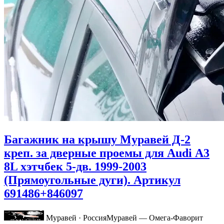
Багажник на крышу Муравей Д-2
креп. за дверные проемы для Audi А3
8L хэтчбек 5-дв. 1999-2003
(Прямоугольные дуги). Артикул
691486+846097
Муравей · Россия
Муравей — Омега-Фаворит