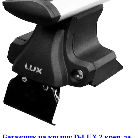
Багажник на крышу D-LUX 2 креп. за