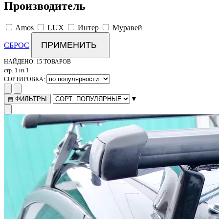
Производитель
Amos
LUX
Интер
Муравей
ПРИМЕНИТЬ
СБРОС
НАЙДЕНО:
15 ТОВАРОВ
стр. 1 из 1
СОРТИРОВКА:
▾
ФИЛЬТРЫ
▤