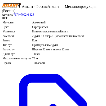
Атлант · Россия
Атлант — Металлопродукция
(Россия)
Артикул:
7174+7002+8825
НЕТ
Материал
Алюминий
Цвет
Серебристый
Установка
На интегрированные рейлинги
Комплект
2 дуги + 4 опоры + установочный комплект
Замок
Есть
Тип дуг
Прямоугольные дуги
Размер дуг
Ширина 32 мм х высота 22 мм
Длина дуг
110 см
Максимальная нагрузка
75 кг
Прочее
Тип опоры E