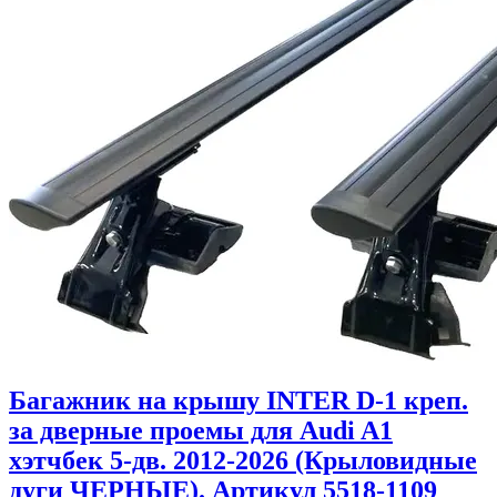
Багажник на крышу INTER D-1 креп.
за дверные проемы для Audi A1
хэтчбек 5-дв. 2012-2026 (Крыловидные
дуги ЧЕРНЫЕ). Артикул 5518-1109