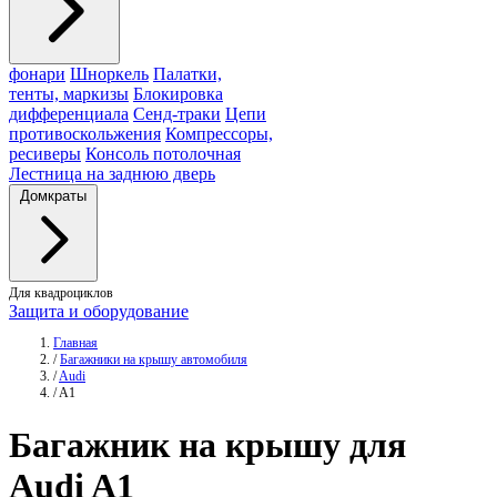
фонари
Шноркель
Палатки,
тенты, маркизы
Блокировка
дифференциала
Сенд-траки
Цепи
противоскольжения
Компрессоры,
ресиверы
Консоль потолочная
Лестница на заднюю дверь
Домкраты
Для квадроциклов
Защита и оборудование
Главная
/
Багажники на крышу автомобиля
/
Audi
/
A1
Багажник
на крышу для
Audi A1