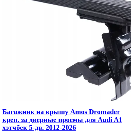
Багажник на крышу Amos Dromader
креп. за дверные проемы для Audi A1
хэтчбек 5-дв. 2012-2026