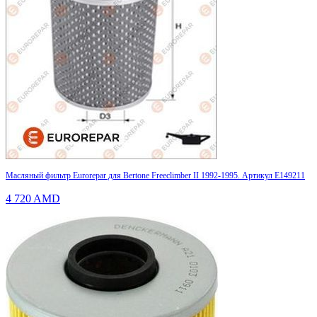
Масляный фильтр Eurorepar для Bertone Freeclimber II 1992-1995. Артикул E149211
4 720
AMD