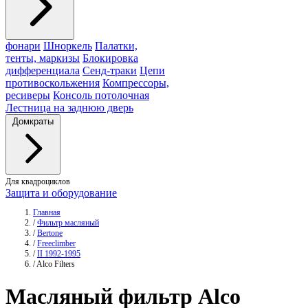
фонари
Шноркель
Палатки,
тенты, маркизы
Блокировка
дифференциала
Сенд-траки
Цепи
противоскольжения
Компрессоры,
ресиверы
Консоль потолочная
Лестница на заднюю дверь
Домкраты
Для квадроциклов
Защита и оборудование
Главная
/
Фильтр масляный
/
Bertone
/
Freeclimber
/
II 1992-1995
/
Alco Filters
Масляный фильтр
Alco