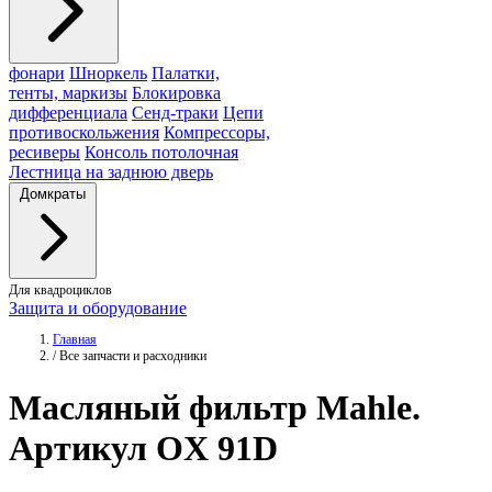
фонари
Шноркель
Палатки,
тенты, маркизы
Блокировка
дифференциала
Сенд-траки
Цепи
противоскольжения
Компрессоры,
ресиверы
Консоль потолочная
Лестница на заднюю дверь
Домкраты
Для квадроциклов
Защита и оборудование
Главная
/
Все запчасти и расходники
Масляный фильтр
Mahle
.
Артикул OX 91D