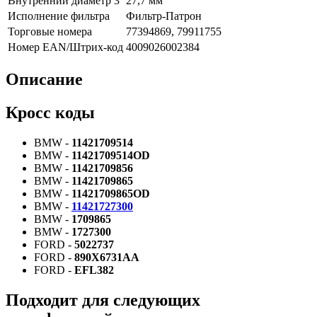
Внутренний диаметр 3
27,7 мм
Исполнение фильтра
Фильтр-Патрон
Торговые номера
77394869, 79911755
Номер EAN/Штрих-код
4009026002384
Описание
Кросс коды
BMW -
11421709514
BMW -
11421709514OD
BMW -
11421709856
BMW -
11421709865
BMW -
11421709865OD
BMW -
11421727300
BMW -
1709865
BMW -
1727300
FORD -
5022737
FORD -
890X6731AA
FORD -
EFL382
Подходит для следующих