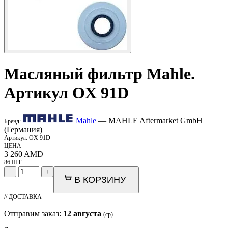
Масляный фильтр
Mahle
.
Артикул OX 91D
Mahle
— MAHLE Aftermarket GmbH
Бренд:
(Германия)
Артикул:
OX 91D
ЦЕНА
3 260
AMD
86 ШТ
−
+
В КОРЗИНУ
// ДОСТАВКА
Отправим заказ:
12 августа
(ср)