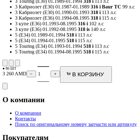
3 Touring (E30)
01.1989-01.1994
318 i
113 л.с
3 Кабриолет (E30)
01.1987-01.1989
316 i Baur TC
99 л.с
3 Кабриолет (E30)
01.1990-01.1993
318 i
113 л.с
3 Кабриолет (E36)
01.1994-08.1995
318 i
115 л.с
3 купе (E36)
01.1993-08.1995
316 i
102 л.с
3 купе (E36)
01.1992-08.1995
318 is
140 л.с
5 (E34)
01.1989-01.1994
518 i
113 л.с
5 (E34)
01.1994-01.1995
518 i
115 л.с
5 Touring (E34)
01.1993-01.1994
518 i
113 л.с
5 Touring (E34)
01.1994-08.1995
518 i
115 л.с
● 86 ШТ
3 260
AMD
В КОРЗИНУ
−
+
О компании
О компании
Контакты
Поиск по оригинальному номеру запчасти или артикулу
Покупателям