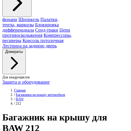
фонари
Шноркель
Палатки,
тенты, маркизы
Блокировка
дифференциала
Сенд-траки
Цепи
противоскольжения
Компрессоры,
ресиверы
Консоль потолочная
Лестница на заднюю дверь
Домкраты
Для квадроциклов
Защита и оборудование
Главная
/
Багажники на крышу автомобиля
/
BAW
/
212
Багажник
на крышу для
BAW 212