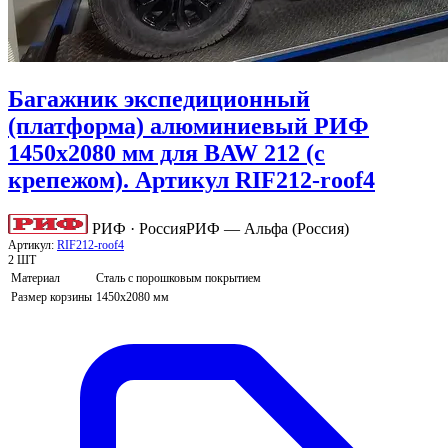
Багажник экспедиционный
(платформа) алюминиевый РИФ
1450x2080 мм для BAW 212 (с
крепежом). Артикул RIF212-roof4
РИФ · Россия
РИФ — Альфа (Россия)
Артикул:
RIF212-roof4
2 ШТ
Материал
Сталь с порошковым покрытием
Размер корзины
1450x2080 мм